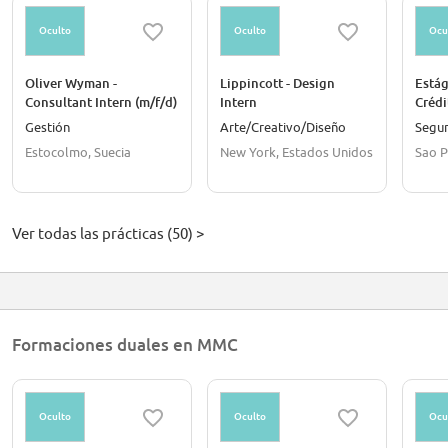
Oculto
Oculto
Ocu
Oliver Wyman -
Lippincott - Design
Estág
Consultant Intern (m/f/d)
Intern
Crédi
2026/2027 - Stockholm
Gestión
Arte/Creativo/Diseño
Segu
Estocolmo, Suecia
New York, Estados Unidos
Sao P
Ver todas las prácticas (50) >
Formaciones duales en MMC
Oculto
Oculto
Ocu