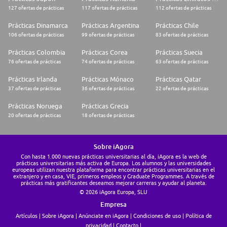
127 ofertas de prácticas
117 ofertas de prácticas
112 ofertas de prácticas
Prácticas Dinamarca
Prácticas Argentina
Prácticas Chile
106 ofertas de prácticas
99 ofertas de prácticas
83 ofertas de prácticas
Prácticas Colombia
Prácticas Corea
Prácticas Suecia
76 ofertas de prácticas
74 ofertas de prácticas
63 ofertas de prácticas
Prácticas Irlanda
Prácticas Mónaco
Prácticas Qatar
37 ofertas de prácticas
36 ofertas de prácticas
22 ofertas de prácticas
Prácticas Noruega
Prácticas Grecia
20 ofertas de prácticas
18 ofertas de prácticas
Sobre iAgora
Con hasta 1.000 nuevas prácticas universitarias al día, iAgora es la web de
prácticas universitarias más activa de Europa. Los alumnos y las universidades
europeas utilizan nuestra plataforma para encontrar prácticas universitarias en el
extranjero y en casa, VIE, primeros empleos y Graduate Programmes. A través de
prácticas más gratificantes deseamos mejorar carreras y ayudar al planeta.
© 2026 iAgora Europa, SLU
Empresa
Artículos
Sobre iAgora
Anúnciate en iAgora
Condiciones de uso
Política de
privacidad
Contacto