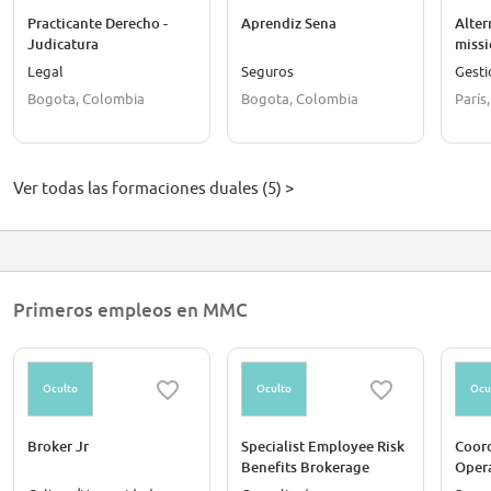
Practicante Derecho -
Aprendiz Sena
Alter
Judicatura
missi
Acco
Legal
Seguros
Gesti
Bogota, Colombia
Bogota, Colombia
París,
Ver todas las formaciones duales (5) >
Primeros empleos en MMC
Oculto
Oculto
Ocu
Broker Jr
Specialist Employee Risk
Coord
Benefits Brokerage
Oper
(Death/Disability) /