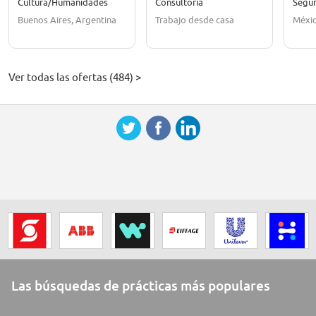
Cultura/Humanidades
Consultoría
Segu
Spezialist für versicherte
Buenos Aires, Argentina
Trabajo desde casa
Méxi
Risikoabsicherung
(Tod/Invalidität)
Ver todas las ofertas (484) >
Las búsquedas de prácticas más populares