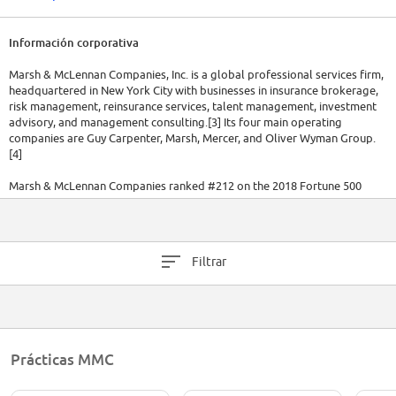
Información corporativa
Marsh & McLennan Companies, Inc. is a global professional services firm,
headquartered in New York City with businesses in insurance brokerage,
risk management, reinsurance services, talent management, investment
advisory, and management consulting.[3] Its four main operating
companies are Guy Carpenter, Marsh, Mercer, and Oliver Wyman Group.
[4]
Marsh & McLennan Companies ranked #212 on the 2018 Fortune 500
ranking, the company's 24th year on the annual Fortune list,[5] and #458
on the 2017 Forbes Global 2000 List.[6]
Marsh & McLennan's 2016 revenue of $13.2 billion ranked it #1 on
Filtrar
Business Insurance's ranking of the world's largest insurance brokers.
Prácticas MMC