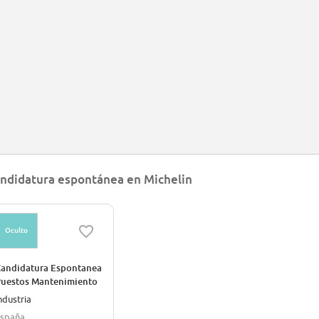
ndidatura espontánea en Michelin
Oculto
andidatura Espontanea
uestos Mantenimiento
itoria-Gasteiz 2026
ndustria
spaña