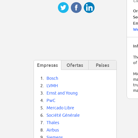
Cl
Or
Se
Em
We
In
Th
of
Empresas
Ofertas
Países
Mi
1.
Bosch
ma
tr
2.
LVMH
ma
3.
Ernst and Young
4.
PwC
5.
Mercado Libre
6.
Société Générale
7.
Thales
8.
Airbus
9.
Siemens