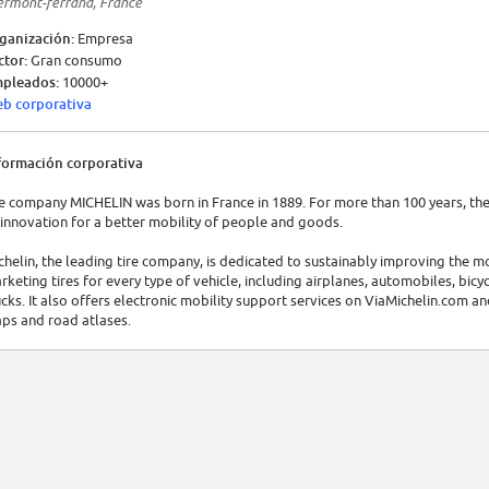
ermont-ferrand, France
ganización:
Empresa
ctor:
Gran consumo
pleados:
10000+
b corporativa
formación corporativa
e company MICHELIN was born in France in 1889. For more than 100 years, the 
 innovation for a better mobility of people and goods.
chelin, the leading tire company, is dedicated to sustainably improving the 
rketing tires for every type of vehicle, including airplanes, automobiles, b
ucks. It also offers electronic mobility support services on ViaMichelin.com a
ps and road atlases.