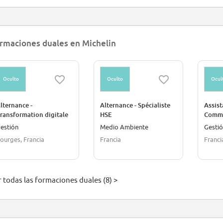
rmaciones duales en Michelin
Oculto
Oculto
Ocul
lternance -
Alternance - Spécialiste
Assist
ransformation digitale
HSE
Comme
u système de
Alter
estión
Medio Ambiente
Gesti
anagement de la
ourges, Francia
Francia
Franci
roduction
r todas las formaciones duales (8) >