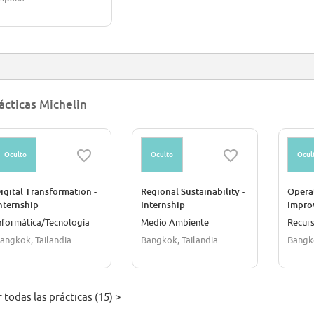
ácticas Michelin
Oculto
Oculto
Ocul
igital Transformation -
Regional Sustainability -
Opera
nternship
Internship
Impro
nformática/Tecnología
Medio Ambiente
Recur
angkok, Tailandia
Bangkok, Tailandia
Bangko
 todas las prácticas (15) >