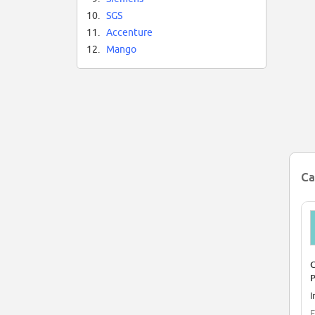
10.
SGS
11.
Accenture
12.
Mango
Ca
C
P
V
I
E