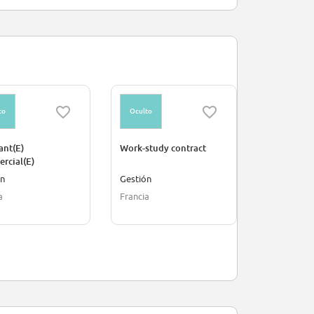
to
Oculto
Oculto
ant(E)
Work-study contract
Work-study
rcial(E)
nance
ón
Gestión
Gobierno
a
Francia
Francia