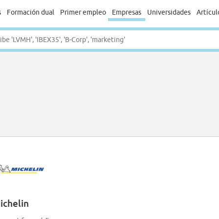
s
Formación dual
Primer empleo
Empresas
Universidades
Artícul
ichelin