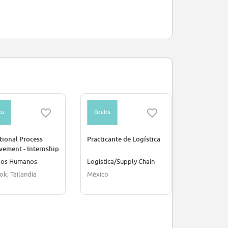
to
Oculto
Oculto
tional Process
Practicante de Logística
Truck & B
vement - Internship
Services Pr
sos Humanos
Logística/Supply Chain
Gestión
k, Tailandia
México
Vietnam