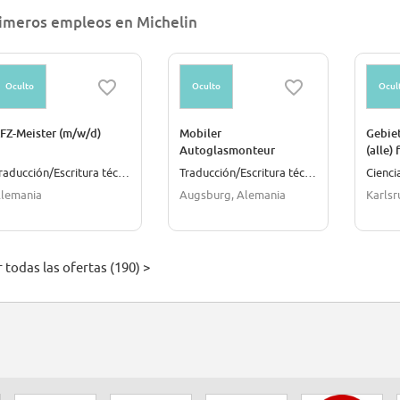
imeros empleos en Michelin
Oculto
Oculto
Ocul
FZ-Meister (m/w/d)
Mobiler
Gebiet
Autoglasmonteur
(alle) 
(m/w/d) PKW & LKW
Nutzf
Traducción/Escritura técnica
Traducción/Escritura técnica
Cienci
das Ge
lemania
Augsburg, Alemania
Karlsr
Frank
 todas las ofertas (190) >