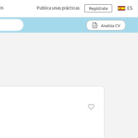
os
Publica unas prácticas
ES
Regístrate
Analiza CV