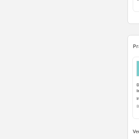
Pr
D
I
I
B
Ver