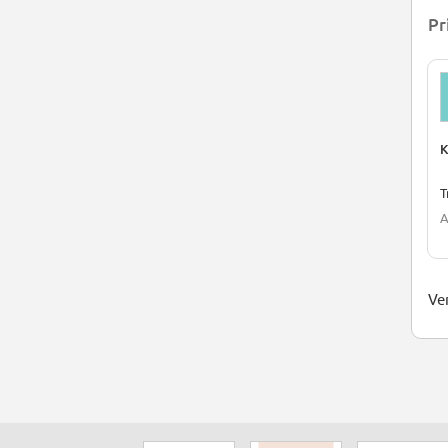
Pr
K
A
Ver