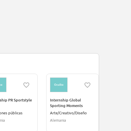
to
Oculto
Oculto
ship PR Sportstyle
Internship Global
Práctica Fi
Sporting Moments
ones públicas
Arte/Creativo/Diseño
Finanzas/C
nia
Alemania
Chile