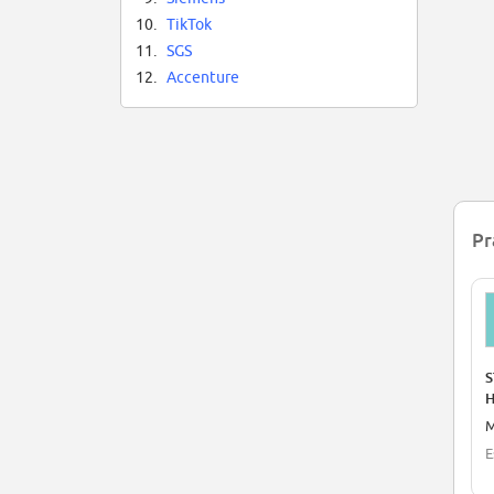
10.
TikTok
11.
SGS
12.
Accenture
Pr
S
H
M
E