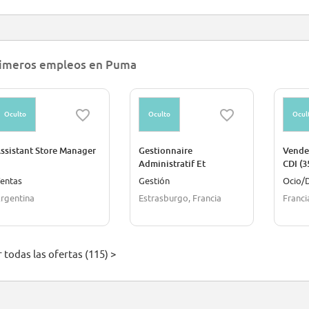
imeros empleos en Puma
Oculto
Oculto
Ocul
ssistant Store Manager
Gestionnaire
Vende
Administratif Et
CDI (3
Commercial H/F
TALA
entas
Gestión
Ocio/
rgentina
Estrasburgo, Francia
Franci
 todas las ofertas (115) >