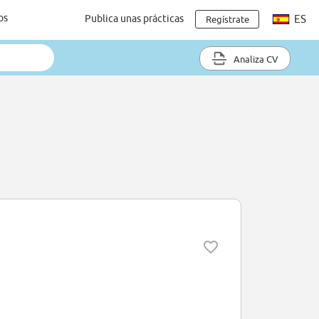
os
Publica unas prácticas
ES
Regístrate
Analiza CV