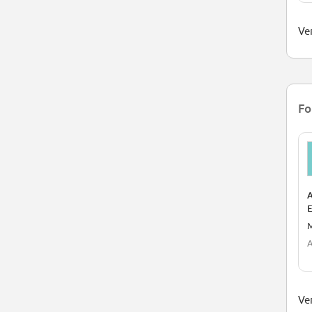
Ver
Fo
E
I
A
Ve