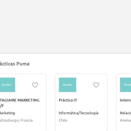
ácticas Puma
Oculto
Oculto
Ocul
TAGIAIRE MARKETING
Práctica IT
Intern
/F
arketing
Informática/Tecnología
Relaci
strasburgo, Francia
Chile
Alema