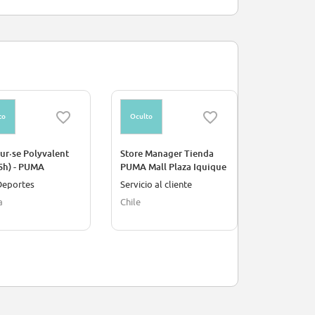
to
Oculto
Oculto
ur·se Polyvalent
Store Manager Tienda
Retail Sale
5h) - PUMA
PUMA Mall Plaza Iquique
PUEBLA C
NGE
Deportes
Servicio al cliente
Ventas
a
Chile
Puebla, Mé