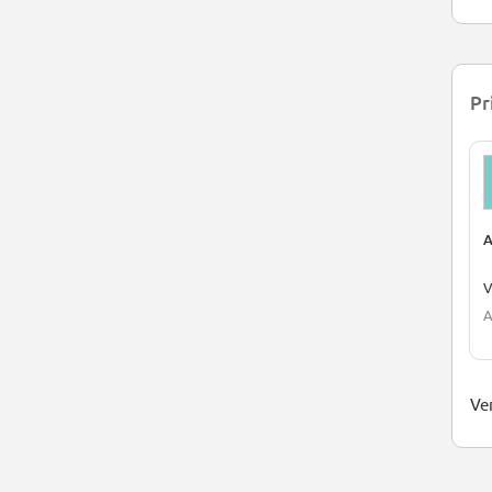
Pr
A
V
A
Ver