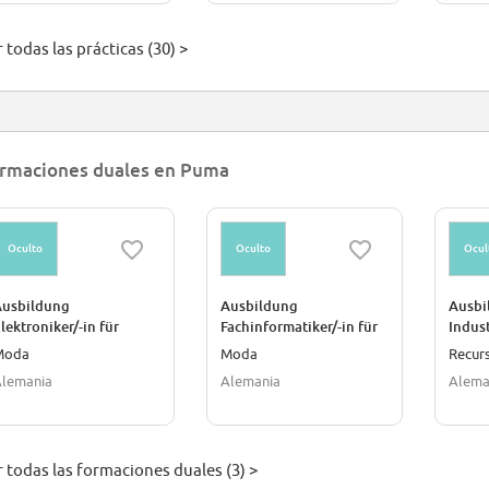
 todas las prácticas (30) >
rmaciones duales en Puma
Oculto
Oculto
Ocul
Ausbildung
Ausbildung
Ausbi
lektroniker/-in für
Fachinformatiker/-in für
Indus
Gebäude und
Systemintegration
Moda
Moda
Recur
nfrastruktursysteme
lemania
Alemania
Alema
r todas las formaciones duales (3) >