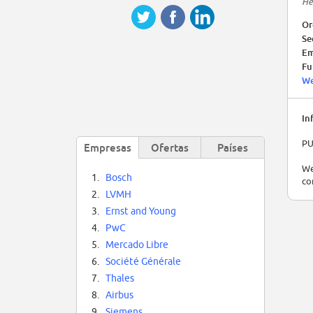
He
Or
Se
Em
Fu
We
In
PU
Empresas
Ofertas
Países
We
1.
Bosch
co
2.
LVMH
3.
Ernst and Young
4.
PwC
5.
Mercado Libre
6.
Société Générale
7.
Thales
8.
Airbus
9.
Siemens