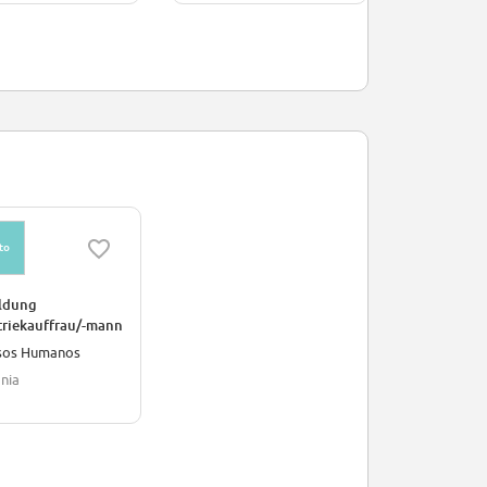
to
ldung
triekauffrau/-mann
sos Humanos
nia