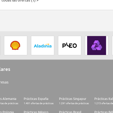
 todas las ofertas (1) >
lares
resas
as Alemania
Prácticas España
Prácticas Singapur
Prácticas Ita
tas de prácticas
1.481 ofertas de prácticas
1.291 ofertas de prácticas
1.215 ofertas de
as Polonia
Prácticas México
Prácticas Brasil
Prácticas Bé