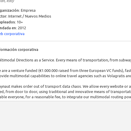
an, Italy
ganización:
Empresa
ctor:
Internet / Nuevos Medios
pleados:
10+
ndada en:
2012
b corporativa
formación corporativa
ltimodal Directions as a Service. Every means of transportation, from subway 
 are a venture funded (€1.000.000 raised from three European VC funds), fas
ovide multimodal capabilities to online travel agencies such as Volagratis an
ynaut makes order out of transport data chaos. We allow every website or ap
ed, from door to door, using traditional and innovative means of transportati
able everyone, for a reasonable fee, to integrate our multimodal routing po
r example, GDS can complement their offer with ground transport; Online Tra
eir users not just how to get from Malpensa to Fiumicino, but from Piazza Du
curacy and granularity of transport routing.
sion