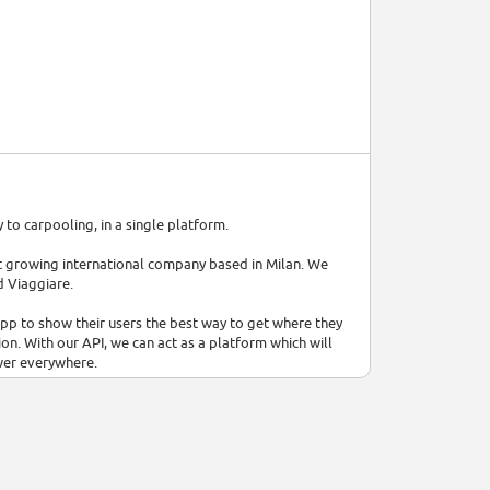
to carpooling, in a single platform.
t growing international company based in Milan. We
d Viaggiare.
p to show their users the best way to get where they
on. With our API, we can act as a platform which will
wer everywhere.
vel Agencies and Travel Search Engines can explain
omo to via Condotti; Mapping sites can improve the