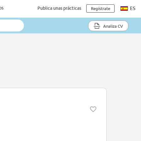
os
Publica unas prácticas
ES
Regístrate
Analiza CV