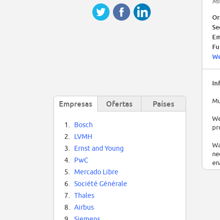
Mil
Or
Se
Em
Fu
We
In
Mu
Empresas
Ofertas
Países
We
1.
Bosch
pr
2.
LVMH
Wa
3.
Ernst and Young
ne
4.
PwC
en
5.
Mercado Libre
Fo
6.
Société Générale
th
7.
Thales
ac
8.
Airbus
Vi
9.
Siemens