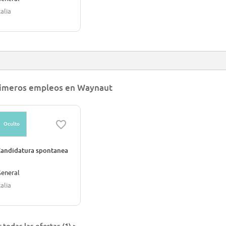
talia
imeros empleos en Waynaut
Oculto
andidatura spontanea
eneral
talia