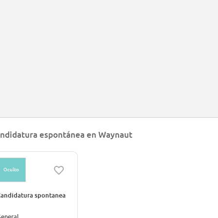
meday, people will be able to find the best way to get everywhere in the wor
e click.
ndidatura espontánea en Waynaut
Oculto
andidatura spontanea
eneral