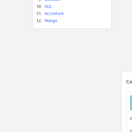
10.
SGS
So
on
11.
Accenture
12.
Mango
Ca
C
G