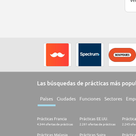
Ver
Las búsquedas de prácticas más popu
Países
Ciudades
Funciones
Sectores
Emp
Prácticas Francia
Prácticas EE.UU.
Práctic
4.344 ofertas de prácticas
2.261 ofertas de prácticas
2.245 ofer
Prácticas Malasia
Prácticas Suiza
Práctic