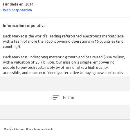
Fundada en:
2014
Web corporativa
Información corporativa
Back Market is the world’s leading refurbished electronics marketplace
with a team of more than 650, powering operations in 16 countries (and
counting!).
Back Market is undergoing meteoric growth and has raised $884 million,
with a valuation of $5.7 billion. Our mission is simple: empowering
people to buy tech sustainably by offering folks a high quality,
accessible, and more eco-friendly alternative to buying new electronics.
Why? Refurbished tech helps lower our collective environmental impact.
Be part of a great and growing adventure that will change the way the
world consumes tech.
Filtrar
Prácticas Backmarket