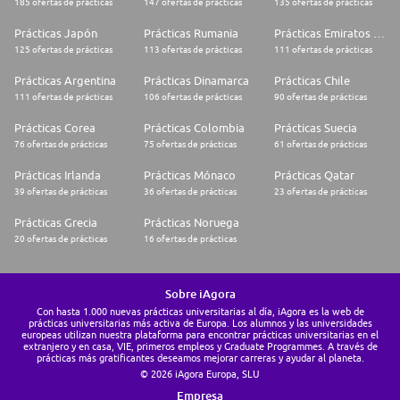
185 ofertas de prácticas
147 ofertas de prácticas
135 ofertas de prácticas
Prácticas Japón
Prácticas Rumania
Prácticas Emiratos Árabes Unidos
125 ofertas de prácticas
113 ofertas de prácticas
111 ofertas de prácticas
Prácticas Argentina
Prácticas Dinamarca
Prácticas Chile
111 ofertas de prácticas
106 ofertas de prácticas
90 ofertas de prácticas
Prácticas Corea
Prácticas Colombia
Prácticas Suecia
76 ofertas de prácticas
75 ofertas de prácticas
61 ofertas de prácticas
Prácticas Irlanda
Prácticas Mónaco
Prácticas Qatar
39 ofertas de prácticas
36 ofertas de prácticas
23 ofertas de prácticas
Prácticas Grecia
Prácticas Noruega
20 ofertas de prácticas
16 ofertas de prácticas
Sobre iAgora
Con hasta 1.000 nuevas prácticas universitarias al día, iAgora es la web de
prácticas universitarias más activa de Europa. Los alumnos y las universidades
europeas utilizan nuestra plataforma para encontrar prácticas universitarias en el
extranjero y en casa, VIE, primeros empleos y Graduate Programmes. A través de
prácticas más gratificantes deseamos mejorar carreras y ayudar al planeta.
© 2026 iAgora Europa, SLU
Empresa