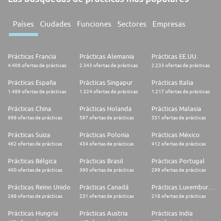
Países
Ciudades
Funciones
Sectores
Empresas
Prácticas Francia
Prácticas Alemania
Prácticas EE.UU.
4.406 ofertas de prácticas
2.343 ofertas de prácticas
2.233 ofertas de prácticas
Prácticas España
Prácticas Singapur
Prácticas Italia
1.489 ofertas de prácticas
1.324 ofertas de prácticas
1.217 ofertas de prácticas
Prácticas China
Prácticas Holanda
Prácticas Malasia
698 ofertas de prácticas
597 ofertas de prácticas
551 ofertas de prácticas
Prácticas Suiza
Prácticas Polonia
Prácticas México
462 ofertas de prácticas
434 ofertas de prácticas
412 ofertas de prácticas
Prácticas Bélgica
Prácticas Brasil
Prácticas Portugal
400 ofertas de prácticas
390 ofertas de prácticas
299 ofertas de prácticas
Prácticas Reino Unido
Prácticas Canadá
Prácticas Luxemburgo
268 ofertas de prácticas
231 ofertas de prácticas
218 ofertas de prácticas
Prácticas Hungría
Prácticas Austria
Prácticas India