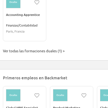
Oculto
Accounting Apprentice
Finanzas/Contabilidad
París, Francia
Ver todas las formaciones duales (1) >
Primeros empleos en Backmarket
Oculto
Oculto
Ocu
Global HRIS Specialist
Product Marketing
Globa