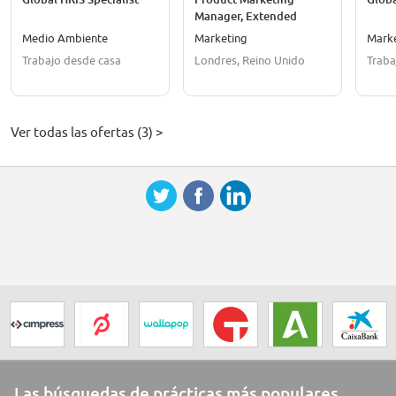
Manager, Extended
Services Programs
Medio Ambiente
Marketing
Mark
Trabajo desde casa
Londres, Reino Unido
Traba
Ver todas las ofertas (3) >
Las búsquedas de prácticas más populares