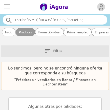
Inicio
Prácticas
Formación dual
Primer empleo
Empresas
Filtrar
Lo sentimos, pero no se encontró ninguna oferta
que corresponda a su búsqueda
“Prácticas universitarias en Banca / Finanzas en
Liechtenstein”
Algunas otras posibilidades: