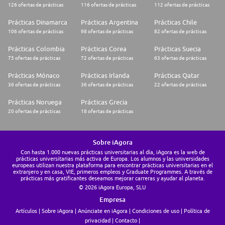
126 ofertas de prácticas
116 ofertas de prácticas
112 ofertas de prácticas
Prácticas Dinamarca
Prácticas Argentina
Prácticas Chile
106 ofertas de prácticas
98 ofertas de prácticas
82 ofertas de prácticas
Prácticas Colombia
Prácticas Corea
Prácticas Suecia
75 ofertas de prácticas
72 ofertas de prácticas
63 ofertas de prácticas
Prácticas Mónaco
Prácticas Irlanda
Prácticas Qatar
36 ofertas de prácticas
36 ofertas de prácticas
22 ofertas de prácticas
Prácticas Noruega
Prácticas Grecia
20 ofertas de prácticas
18 ofertas de prácticas
Sobre iAgora
Con hasta 1.000 nuevas prácticas universitarias al día, iAgora es la web de
prácticas universitarias más activa de Europa. Los alumnos y las universidades
europeas utilizan nuestra plataforma para encontrar prácticas universitarias en el
extranjero y en casa, VIE, primeros empleos y Graduate Programmes. A través de
prácticas más gratificantes deseamos mejorar carreras y ayudar al planeta.
© 2026 iAgora Europa, SLU
Empresa
Artículos
Sobre iAgora
Anúnciate en iAgora
Condiciones de uso
Política de
privacidad
Contacto