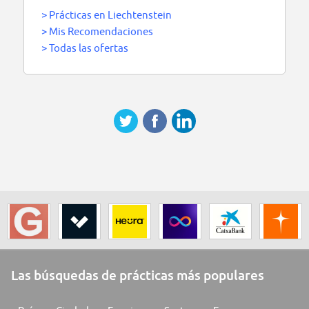
>
Prácticas en Liechtenstein
>
Mis Recomendaciones
>
Todas las ofertas
Las búsquedas de prácticas más populares