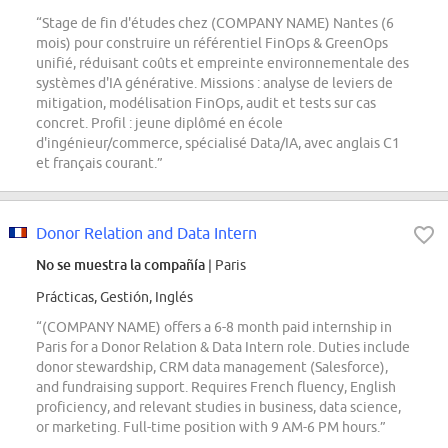
“Stage de fin d'études chez (COMPANY NAME) Nantes (6
mois) pour construire un référentiel FinOps & GreenOps
unifié, réduisant coûts et empreinte environnementale des
systèmes d'IA générative. Missions : analyse de leviers de
mitigation, modélisation FinOps, audit et tests sur cas
concret. Profil : jeune diplômé en école
d'ingénieur/commerce, spécialisé Data/IA, avec anglais C1
et français courant.”
Donor Relation and Data Intern
No se muestra la compañía
| Paris
Prácticas, Gestión, Inglés
“(COMPANY NAME) offers a 6-8 month paid internship in
Paris for a Donor Relation & Data Intern role. Duties include
donor stewardship, CRM data management (Salesforce),
and fundraising support. Requires French fluency, English
proficiency, and relevant studies in business, data science,
or marketing. Full-time position with 9 AM-6 PM hours.”