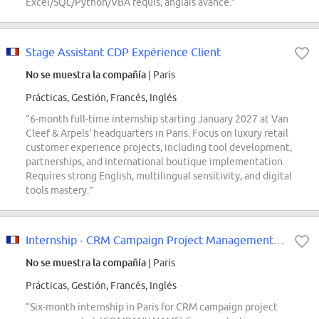
Excel/SQL/Python/VBA requis, anglais avancé.”
Stage Assistant CDP Expérience Client
No se muestra la compañía
| Paris
Prácticas, Gestión, Francés, Inglés
“6-month full-time internship starting January 2027 at Van
Cleef & Arpels' headquarters in Paris. Focus on luxury retail
customer experience projects, including tool development,
partnerships, and international boutique implementation.
Requires strong English, multilingual sensitivity, and digital
tools mastery.”
Internship - CRM Campaign Project Management- (COMPANY NAME) Europe - January...
No se muestra la compañía
| Paris
Prácticas, Gestión, Francés, Inglés
“Six-month internship in Paris for CRM campaign project