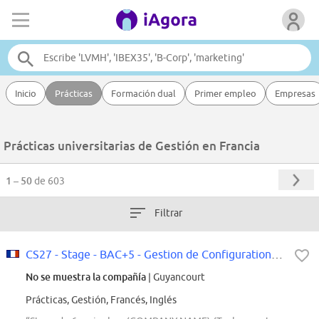
Inicio
Prácticas
Formación dual
Primer empleo
Empresas
Prácticas universitarias de Gestión en Francia
1 – 50
de 603
Filtrar
CS27 - Stage - BAC+5 - Gestion de Configuration Data pour Validation des...
No se muestra la compañía
| Guyancourt
Prácticas, Gestión, Francés, Inglés