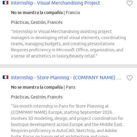
Internship - Visual Merchandising Project
No se muestra la compañía
| Francia
Prácticas, Gestión, Francés
“Internship in Visual Merchandising assisting project
managers in developing retail visual elements, coordinating
teams, managing budgets, and creating presentations.
Requires proficiency in Microsoft Office, organization, and
a sense of aesthetics in luxury/beauty retail.”
Internship - Store Planning - (COMPANY NAME) Europe - September 2026 - M/F/D
No se muestra la compañía
| Paris
Prácticas, Gestión, Francés
“Six-month internship in Paris for Store Planning at
(COMPANY NAME) Europe, starting September 2026.
Involves 3D modeling, design, and project coordination for
boutique development across Europe and the Middle East.
Requires proficiency in AutoCAD, SketchUp, and Adobe
Suite. Focus on luxury retail architecture and cross-