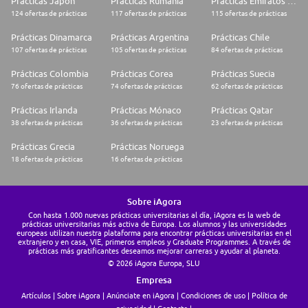
Prácticas Japón
Prácticas Rumania
Prácticas Emiratos Árabes Unidos
124 ofertas de prácticas
117 ofertas de prácticas
115 ofertas de prácticas
Prácticas Dinamarca
Prácticas Argentina
Prácticas Chile
107 ofertas de prácticas
105 ofertas de prácticas
84 ofertas de prácticas
Prácticas Colombia
Prácticas Corea
Prácticas Suecia
76 ofertas de prácticas
74 ofertas de prácticas
62 ofertas de prácticas
Prácticas Irlanda
Prácticas Mónaco
Prácticas Qatar
38 ofertas de prácticas
36 ofertas de prácticas
23 ofertas de prácticas
Prácticas Grecia
Prácticas Noruega
18 ofertas de prácticas
16 ofertas de prácticas
Sobre iAgora
Con hasta 1.000 nuevas prácticas universitarias al día, iAgora es la web de
prácticas universitarias más activa de Europa. Los alumnos y las universidades
europeas utilizan nuestra plataforma para encontrar prácticas universitarias en el
extranjero y en casa, VIE, primeros empleos y Graduate Programmes. A través de
prácticas más gratificantes deseamos mejorar carreras y ayudar al planeta.
© 2026 iAgora Europa, SLU
Empresa
Artículos
Sobre iAgora
Anúnciate en iAgora
Condiciones de uso
Política de