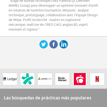
“Stage de bureau technique chez Panerai ((COMPANY
NAME) Group) pour développer un système innovant d'arrêt
en rotation de lunettes tournantes. Missions : analyse
technique, prototypage, collaboration avec l'équipe Design
de Milan. Profil recherché : master en ingénierie
mécanique, maîtrise de CREO CAO, anglais B2, esprit
innovant et rigueur.”
Las búsquedas de prácticas más populares