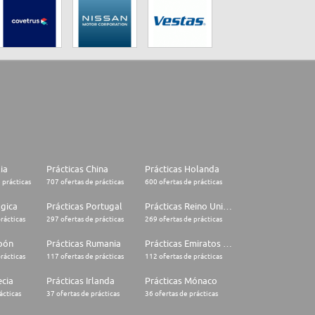
lia
Prácticas China
Prácticas Holanda
 prácticas
707 ofertas de prácticas
600 ofertas de prácticas
lgica
Prácticas Portugal
Prácticas Reino Unido
rácticas
297 ofertas de prácticas
269 ofertas de prácticas
apón
Prácticas Rumania
Prácticas Emiratos Árabes Unidos
rácticas
117 ofertas de prácticas
112 ofertas de prácticas
ecia
Prácticas Irlanda
Prácticas Mónaco
ácticas
37 ofertas de prácticas
36 ofertas de prácticas