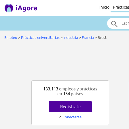
Inicio
Práctica
Empleo
>
Prácticas universitarias
>
Industria
>
Francia
>
Brest
133.113
empleos y prácticas
en
154
países
Regístrate
o
Conectarse