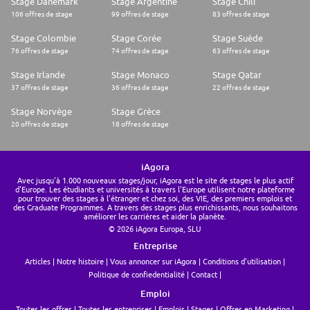
Stage Danemark
Stage Argentine
Stage Chili
106 offres de stage
99 offres de stage
83 offres de stage
Stage Colombie
Stage Corée
Stage Suède
76 offres de stage
74 offres de stage
63 offres de stage
Stage Irlande
Stage Monaco
Stage Qatar
37 offres de stage
36 offres de stage
22 offres de stage
Stage Norvège
Stage Grèce
20 offres de stage
18 offres de stage
iAgora
Avec jusqu'à 1.000 nouveaux stages/jour, iAgora est le site de stages le plus actif
d'Europe. Les étudiants et universités à travers l'Europe utilisent notre plateforme
pour trouver des stages à l'étranger et chez soi, des VIE, des premiers emplois et
des Graduate Programmes. A travers des stages plus enrichissants, nous souhaitons
améliorer les carrières et aider la planète.
© 2026 iAgora Europa, SLU
Entreprise
Articles
Notre histoire
Vous annoncer sur iAgora
Conditions d'utilisation
Politique de confiedentialité
Contact
Emploi
Toutes les offres
Toutes les entreprises
Emplois
Stages
Offres en Marketing