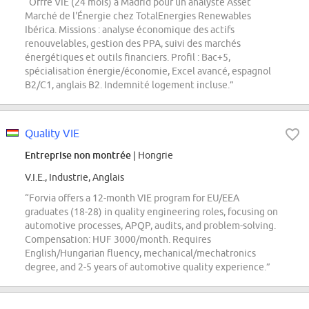
“Offre VIE (24 mois) à Madrid pour un analyste Asset
Marché de l'Énergie chez TotalEnergies Renewables
Ibérica. Missions : analyse économique des actifs
renouvelables, gestion des PPA, suivi des marchés
énergétiques et outils financiers. Profil : Bac+5,
spécialisation énergie/économie, Excel avancé, espagnol
B2/C1, anglais B2. Indemnité logement incluse.”
Quality VIE
Entreprise non montrée
| Hongrie
V.I.E., Industrie, Anglais
“Forvia offers a 12-month VIE program for EU/EEA
graduates (18-28) in quality engineering roles, focusing on
automotive processes, APQP, audits, and problem-solving.
Compensation: HUF 3000/month. Requires
English/Hungarian fluency, mechanical/mechatronics
degree, and 2-5 years of automotive quality experience.”