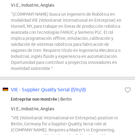
V.I.E., Industrie, Anglais
“(COMPANY NAME) busca un Ingeniero de Robótica en
modalidad VIE (Volontariat International en Entreprise) en
Hornell, NY, para trabajar en líneas de producción robótica
avanzada con tecnologías FANUC y Siemens PLC. El rol
implica programación offline, simulación, calibración y
validación de sistemas robóticos para fabricación de
vagones de tren. Requiere título en Ingeniería Mecánica o
Industrial, inglés fluido y experiencia en automatización.
Oportunidad para contribuir a proyectos innovadores en
movilidad sostenible.”
VIE - Supplier Quality Serial (f/m/d)
Entreprise non montrée
| Berlin
V.I.E., Industrie, Anglais
“VIE (Volontariat International en Entreprise) position in
Berlin, Germany for a Supplier Quality Serial role at
(COMPANY NAME). Requires a Master's in Engineering,