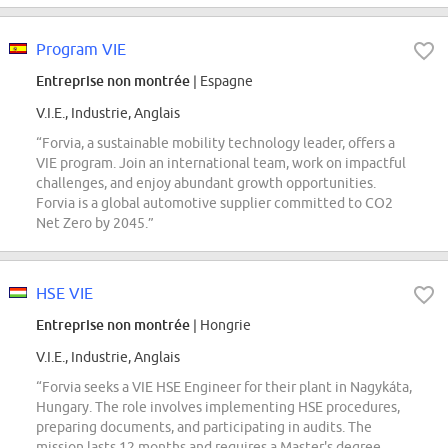
Program VIE
Entreprise non montrée
| Espagne
V.I.E., Industrie, Anglais
“Forvia, a sustainable mobility technology leader, offers a
VIE program. Join an international team, work on impactful
challenges, and enjoy abundant growth opportunities.
Forvia is a global automotive supplier committed to CO2
Net Zero by 2045.”
HSE VIE
Entreprise non montrée
| Hongrie
V.I.E., Industrie, Anglais
“Forvia seeks a VIE HSE Engineer for their plant in Nagykáta,
Hungary. The role involves implementing HSE procedures,
preparing documents, and participating in audits. The
mission lasts 12 months and requires a Master's degree,