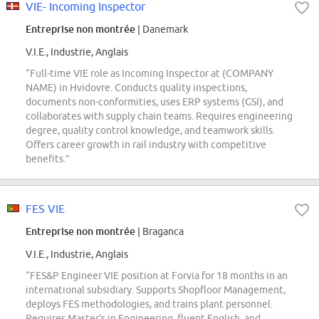
VIE- Incoming Inspector
Entreprise non montrée
| Danemark
V.I.E., Industrie, Anglais
“Full-time VIE role as Incoming Inspector at (COMPANY
NAME) in Hvidovre. Conducts quality inspections,
documents non-conformities, uses ERP systems (GSI), and
collaborates with supply chain teams. Requires engineering
degree, quality control knowledge, and teamwork skills.
Offers career growth in rail industry with competitive
benefits.”
FES VIE
Entreprise non montrée
| Braganca
V.I.E., Industrie, Anglais
“FES&P Engineer VIE position at Forvia for 18 months in an
international subsidiary. Supports Shopfloor Management,
deploys FES methodologies, and trains plant personnel.
Requires Master's in Engineering, fluent English, and