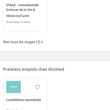
STAGE - Consultant(e)
Sciences de la Vie &
Politiques Publiques de
Médecine/Santé
Santé
Toulouse, France
Voir tous les stages (1) >
Premiers emplois chez Alcimed
Caché
Candidature spontanée