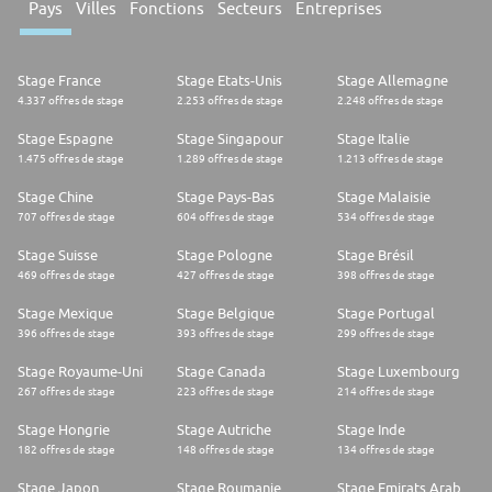
Pays
Villes
Fonctions
Secteurs
Entreprises
Stage France
Stage Etats-Unis
Stage Allemagne
4.337 offres de stage
2.253 offres de stage
2.248 offres de stage
Stage Espagne
Stage Singapour
Stage Italie
1.475 offres de stage
1.289 offres de stage
1.213 offres de stage
Stage Chine
Stage Pays-Bas
Stage Malaisie
707 offres de stage
604 offres de stage
534 offres de stage
Stage Suisse
Stage Pologne
Stage Brésil
469 offres de stage
427 offres de stage
398 offres de stage
Stage Mexique
Stage Belgique
Stage Portugal
396 offres de stage
393 offres de stage
299 offres de stage
Stage Royaume-Uni
Stage Canada
Stage Luxembourg
267 offres de stage
223 offres de stage
214 offres de stage
Stage Hongrie
Stage Autriche
Stage Inde
182 offres de stage
148 offres de stage
134 offres de stage
Stage Japon
Stage Roumanie
Stage Emirats Arabes Unis