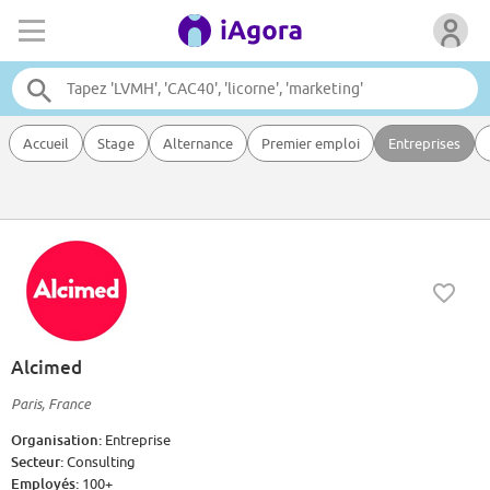
Accueil
Stage
Alternance
Premier emploi
Entreprises
Alcimed
Paris, France
Organisation:
Entreprise
Secteur:
Consulting
Employés:
100+