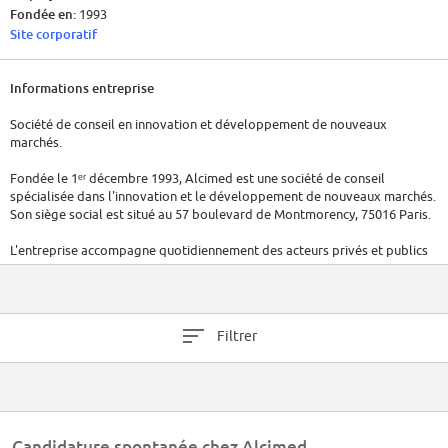
Fondée en:
1993
Site corporatif
Informations entreprise
Société de conseil en innovation et développement de nouveaux
marchés.
Fondée le 1ᵉʳ décembre 1993, Alcimed est une société de conseil
spécialisée dans l'innovation et le développement de nouveaux marchés.
Son siège social est situé au 57 boulevard de Montmorency, 75016 Paris.
L'entreprise accompagne quotidiennement des acteurs privés et publics
dans des secteurs variés tels que la santé, les biotechnologies,
l'agroalimentaire, la chimie, les matériaux, l'énergie, l'aéronautique, le
spatial et la défense.
Filtrer
En 2021, Alcimed comptait entre 100 et 199 salariés.
Candidature spontanée chez Alcimed