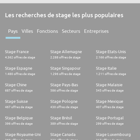
Les recherches de stage les plus populaires
Pays
Villes
Fonctions
Secteurs
Entreprises
Stage France
Stage Allemagne
Stage Etats-Unis
4.362 offres de stage
2.288 offres de stage
2.166 offres de stage
Stage Espagne
Stage Singapour
Stage Italie
1.480 offres de stage
1.296 offres de stage
1.211 offres de stage
Stage Chine
Stage Pays-Bas
Stage Malaisie
687 offres de stage
586 offres de stage
545 offres de stage
Stage Suisse
Stage Pologne
Stage Mexique
467 offres de stage
430 offres de stage
407 offres de stage
Stage Belgique
Stage Brésil
Stage Portugal
396 offres de stage
389 offres de stage
299 offres de stage
Stage Royaume-Uni
Stage Canada
Stage Luxembourg