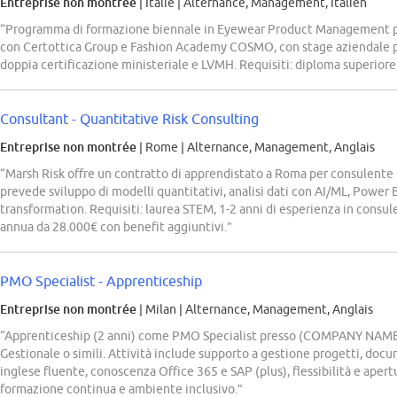
Entreprise non montrée
| Italie
|
Alternance, Management, Italien
“Programma di formazione biennale in Eyewear Product Management pr
con Certottica Group e Fashion Academy COSMO, con stage aziendale
doppia certificazione ministeriale e LVMH. Requisiti: diploma superiore
Consultant - Quantitative Risk Consulting
Entreprise non montrée
| Rome
|
Alternance, Management, Anglais
“Marsh Risk offre un contratto di apprendistato a Roma per consulente i
prevede sviluppo di modelli quantitativi, analisi dati con AI/ML, Power BI
transformation. Requisiti: laurea STEM, 1-2 anni di esperienza in cons
annua da 28.000€ con benefit aggiuntivi.”
PMO Specialist - Apprenticeship
Entreprise non montrée
| Milan
|
Alternance, Management, Anglais
“Apprenticeship (2 anni) come PMO Specialist presso (COMPANY NAME) S
Gestionale o simili. Attività include supporto a gestione progetti, docu
inglese fluente, conoscenza Office 365 e SAP (plus), flessibilità e apert
formazione continua e ambiente inclusivo.”