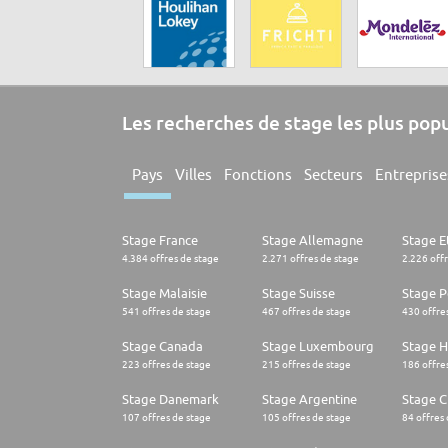
Les recherches de stage les plus pop
Pays
Villes
Fonctions
Secteurs
Entreprise
Stage France
Stage Allemagne
Stage E
4.384 offres de stage
2.271 offres de stage
2.226 off
Stage Malaisie
Stage Suisse
Stage 
541 offres de stage
467 offres de stage
430 offre
Stage Canada
Stage Luxembourg
Stage H
223 offres de stage
215 offres de stage
186 offre
Stage Danemark
Stage Argentine
Stage Ch
107 offres de stage
105 offres de stage
84 offres