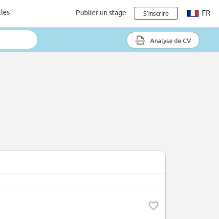
cles
Publier un stage
FR
S'inscrire
Analyse de CV