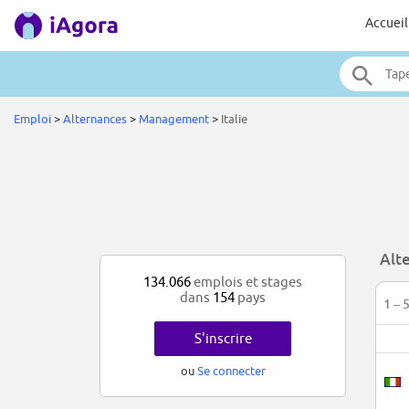
Accueil
Emploi
>
Alternances
>
Management
>
Italie
Alt
134.066
emplois et stages
dans
154
pays
1 – 
S'inscrire
ou
Se connecter