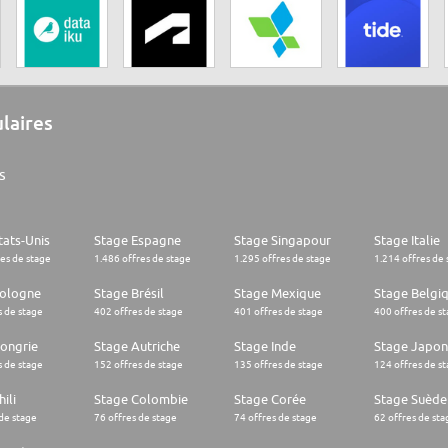
ulaires
s
tats-Unis
Stage Espagne
Stage Singapour
Stage Italie
res de stage
1.486 offres de stage
1.295 offres de stage
1.214 offres de 
Pologne
Stage Brésil
Stage Mexique
Stage Belgi
s de stage
402 offres de stage
401 offres de stage
400 offres de s
ongrie
Stage Autriche
Stage Inde
Stage Japon
s de stage
152 offres de stage
135 offres de stage
124 offres de s
ili
Stage Colombie
Stage Corée
Stage Suède
 de stage
76 offres de stage
74 offres de stage
62 offres de sta