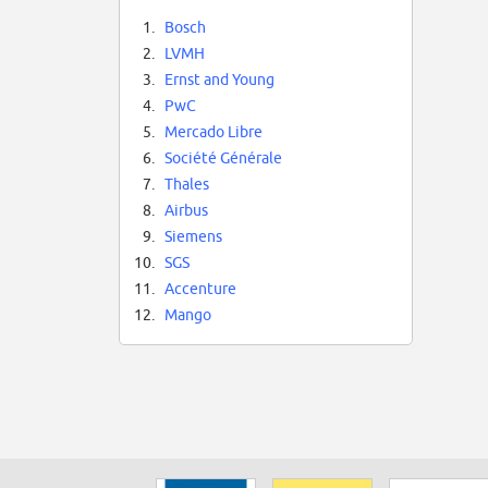
1.
Bosch
2.
LVMH
3.
Ernst and Young
4.
PwC
5.
Mercado Libre
6.
Société Générale
7.
Thales
8.
Airbus
9.
Siemens
10.
SGS
11.
Accenture
12.
Mango