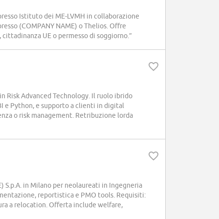
esso Istituto dei ME-LVMH in collaborazione
 presso (COMPANY NAME) o Thelios. Offre
, cittadinanza UE o permesso di soggiorno.”
n Risk Advanced Technology. Il ruolo ibrido
 e Python, e supporto a clienti in digital
ulenza o risk management. Retribuzione lorda
.p.A. in Milano per neolaureati in Ingegneria
mentazione, reportistica e PMO tools. Requisiti:
ura a relocation. Offerta include welfare,