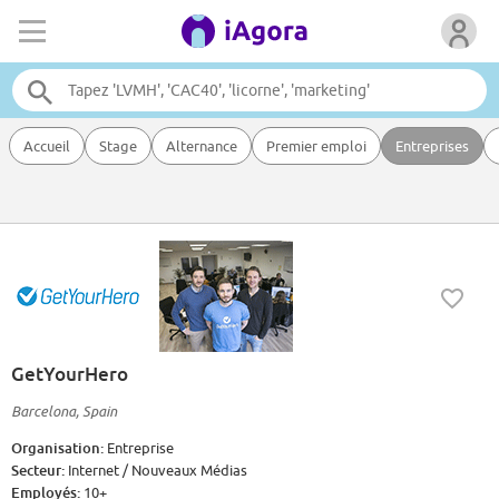
Accueil
Stage
Alternance
Premier emploi
Entreprises
GetYourHero
Barcelona, Spain
Organisation:
Entreprise
Secteur:
Internet / Nouveaux Médias
Employés:
10+