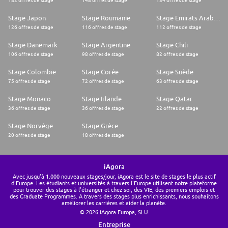
182 offres de stage
148 offres de stage
134 offres de stage
Stage Japon
Stage Roumanie
Stage Emirats Arabes Unis
126 offres de stage
116 offres de stage
112 offres de stage
Stage Danemark
Stage Argentine
Stage Chili
106 offres de stage
98 offres de stage
82 offres de stage
Stage Colombie
Stage Corée
Stage Suède
75 offres de stage
72 offres de stage
63 offres de stage
Stage Monaco
Stage Irlande
Stage Qatar
36 offres de stage
36 offres de stage
22 offres de stage
Stage Norvège
Stage Grèce
20 offres de stage
18 offres de stage
iAgora
Avec jusqu'à 1.000 nouveaux stages/jour, iAgora est le site de stages le plus actif
d'Europe. Les étudiants et universités à travers l'Europe utilisent notre plateforme
pour trouver des stages à l'étranger et chez soi, des VIE, des premiers emplois et
des Graduate Programmes. A travers des stages plus enrichissants, nous souhaitons
améliorer les carrières et aider la planète.
© 2026 iAgora Europa, SLU
Entreprise