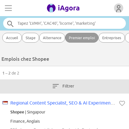
Accueil
Stage
Alternance
Premier emploi
Entreprises
Emplois chez Shopee
1 – 2
de 2
Filtrer
Regional Content Specialist, SEO & AI Experimentation Analyst (Regional LATAM...
Shopee
| Singapour
Finance, Anglais