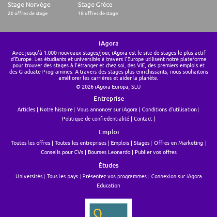
Stage Norvège
Stage Grèce
20 offres de stage
18 offres de stage
iAgora
Avec jusqu'à 1.000 nouveaux stages/jour, iAgora est le site de stages le plus actif
d'Europe. Les étudiants et universités à travers l'Europe utilisent notre plateforme
pour trouver des stages à l'étranger et chez soi, des VIE, des premiers emplois et
des Graduate Programmes. A travers des stages plus enrichissants, nous souhaitons
améliorer les carrières et aider la planète.
© 2026 iAgora Europa, SLU
Entreprise
Articles
Notre histoire
Vous annoncer sur iAgora
Conditions d'utilisation
Politique de confiedentialité
Contact
Emploi
Toutes les offres
Toutes les entreprises
Emplois
Stages
Offres en Marketing
Conseils pour CVs
Bourses Leonardo
Publier vos offres
Études
Universités
Tous les pays
Présentez vos programmes
Connexion sur iAgora
Education