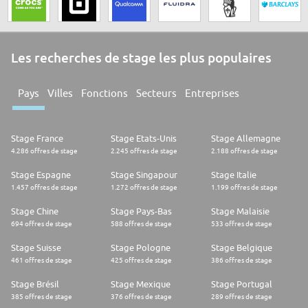
Les recherches de stage les plus populaires
Pays
Villes
Fonctions
Secteurs
Entreprises
Stage France
Stage Etats-Unis
Stage Allemagne
4.286 offres de stage
2.245 offres de stage
2.188 offres de stage
Stage Espagne
Stage Singapour
Stage Italie
1.457 offres de stage
1.272 offres de stage
1.199 offres de stage
Stage Chine
Stage Pays-Bas
Stage Malaisie
694 offres de stage
588 offres de stage
533 offres de stage
Stage Suisse
Stage Pologne
Stage Belgique
461 offres de stage
425 offres de stage
386 offres de stage
Stage Brésil
Stage Mexique
Stage Portugal
385 offres de stage
376 offres de stage
289 offres de stage