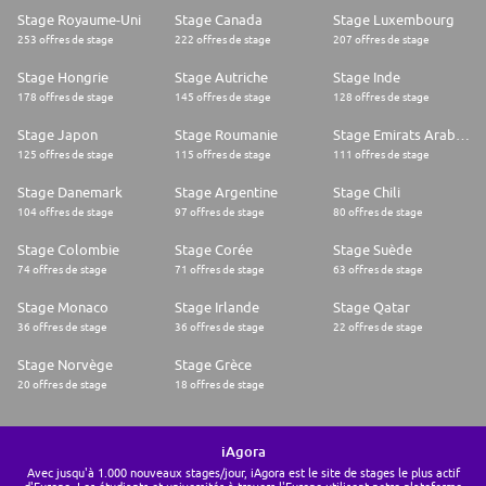
Stage Royaume-Uni
Stage Canada
Stage Luxembourg
253 offres de stage
222 offres de stage
207 offres de stage
Stage Hongrie
Stage Autriche
Stage Inde
178 offres de stage
145 offres de stage
128 offres de stage
Stage Japon
Stage Roumanie
Stage Emirats Arabes Unis
125 offres de stage
115 offres de stage
111 offres de stage
Stage Danemark
Stage Argentine
Stage Chili
104 offres de stage
97 offres de stage
80 offres de stage
Stage Colombie
Stage Corée
Stage Suède
74 offres de stage
71 offres de stage
63 offres de stage
Stage Monaco
Stage Irlande
Stage Qatar
36 offres de stage
36 offres de stage
22 offres de stage
Stage Norvège
Stage Grèce
20 offres de stage
18 offres de stage
iAgora
Avec jusqu'à 1.000 nouveaux stages/jour, iAgora est le site de stages le plus actif