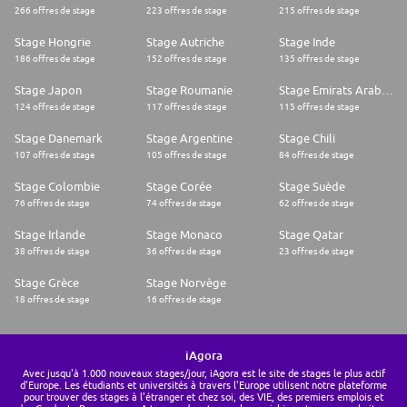
266 offres de stage
223 offres de stage
215 offres de stage
Stage Hongrie
Stage Autriche
Stage Inde
186 offres de stage
152 offres de stage
135 offres de stage
Stage Japon
Stage Roumanie
Stage Emirats Arabes Unis
124 offres de stage
117 offres de stage
115 offres de stage
Stage Danemark
Stage Argentine
Stage Chili
107 offres de stage
105 offres de stage
84 offres de stage
Stage Colombie
Stage Corée
Stage Suède
76 offres de stage
74 offres de stage
62 offres de stage
Stage Irlande
Stage Monaco
Stage Qatar
38 offres de stage
36 offres de stage
23 offres de stage
Stage Grèce
Stage Norvège
18 offres de stage
16 offres de stage
iAgora
Avec jusqu'à 1.000 nouveaux stages/jour, iAgora est le site de stages le plus actif
d'Europe. Les étudiants et universités à travers l'Europe utilisent notre plateforme
pour trouver des stages à l'étranger et chez soi, des VIE, des premiers emplois et