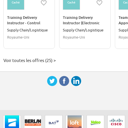
Caché
Caché
Cac
Training Delivery
Training Delivery
Team 
Instructor - Control
Instructor (Electronic
Appre
Systems
Controls & Diagnostic
Supply Chain/Logistique
Supply Chain/Logistique
Suppl
Trainer)
Royaume-Uni
Royaume-Uni
Roya
Voir toutes les offres (25) >