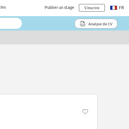
cles
Publier un stage
FR
S'inscrire
Analyse de CV