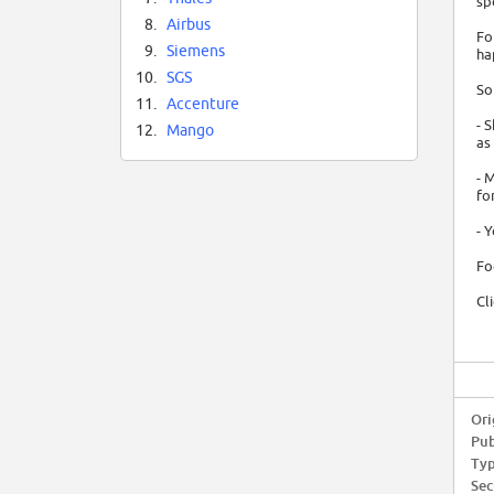
sp
8.
Airbus
Fo
9.
Siemens
ha
10.
SGS
So
11.
Accenture
- 
12.
Mango
as
- 
fo
- 
Fo
Cl
Ori
Pub
Typ
Sec