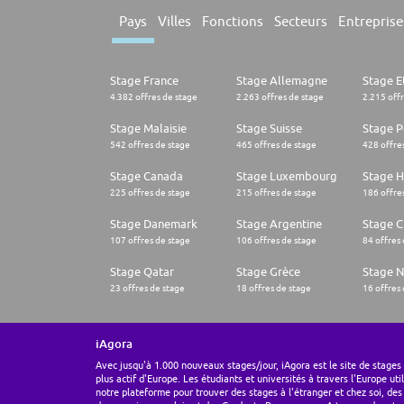
Pays
Villes
Fonctions
Secteurs
Entreprise
Stage France
Stage Allemagne
Stage E
4.382 offres de stage
2.263 offres de stage
2.215 off
Stage Malaisie
Stage Suisse
Stage 
542 offres de stage
465 offres de stage
428 offre
Stage Canada
Stage Luxembourg
Stage H
225 offres de stage
215 offres de stage
186 offre
Stage Danemark
Stage Argentine
Stage Ch
107 offres de stage
106 offres de stage
84 offres
Stage Qatar
Stage Grèce
Stage 
23 offres de stage
18 offres de stage
16 offres
iAgora
Avec jusqu'à 1.000 nouveaux stages/jour, iAgora est le site de stages 
plus actif d'Europe. Les étudiants et universités à travers l'Europe uti
notre plateforme pour trouver des stages à l'étranger et chez soi, des