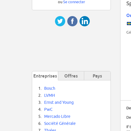
ou
Se connecter
S
Oa
Gé
Entreprises
Offres
Pays
1.
Bosch
2.
LVMH
3.
Ernst and Young
De
4.
PwC
5.
Mercado Libre
De
6.
Société Générale
If
7.
Thales