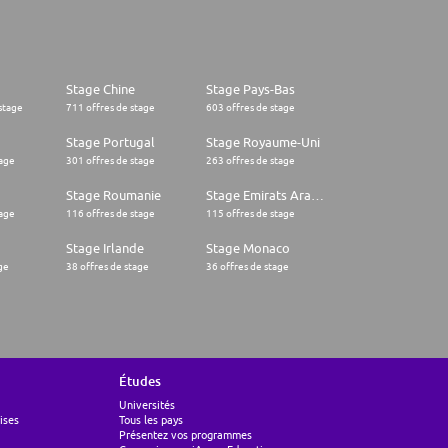
Stage Chine
Stage Pays-Bas
stage
711 offres de stage
603 offres de stage
Stage Portugal
Stage Royaume-Uni
tage
301 offres de stage
263 offres de stage
Stage Roumanie
Stage Emirats Arabes Unis
tage
116 offres de stage
115 offres de stage
Stage Irlande
Stage Monaco
ge
38 offres de stage
36 offres de stage
Études
Universités
ises
Tous les pays
Présentez vos programmes