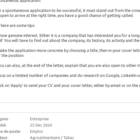
ontaneous application.
r a spontaneous application to be successful, it must stand out from the cro
ppen to arrive at the right time, you have a good chance of getting called.
 here are some tips:
Show genuine interest. Either it is a company that has interested you for a lon
 if. You will have to find out about the company, its history, its activity and the
Make the application more concrete by choosing a title; then in your cover let
r the position.
You can also, at the end of the letter, explain that you are also open to other m
cus on a limited number of companies and do research on Google, Linkedin o
ick on 'Apply' to send your CV and your cover letter, either by email or on th
gine:
Entreprise
lié:
25 Dec 2024
e de poste:
Emploi
teur:
Agroalimentaire / Tabac