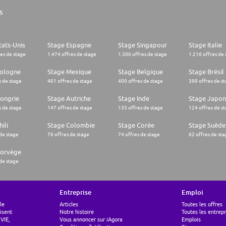
s
tats-Unis
Stage Espagne
Stage Singapour
Stage Italie
res de stage
1.474 offres de stage
1.300 offres de stage
1.216 offres de 
Pologne
Stage Mexique
Stage Belgique
Stage Brésil
s de stage
401 offres de stage
400 offres de stage
399 offres de s
ongrie
Stage Autriche
Stage Inde
Stage Japon
s de stage
147 offres de stage
135 offres de stage
124 offres de s
ili
Stage Colombie
Stage Corée
Stage Suède
 de stage
76 offres de stage
74 offres de stage
62 offres de sta
Norvège
 de stage
Entreprise
Emploi
le
Articles
Toutes les offres
lisent
Notre histoire
Toutes les entrepr
 VIE,
Vous annoncer sur iAgora
Emplois