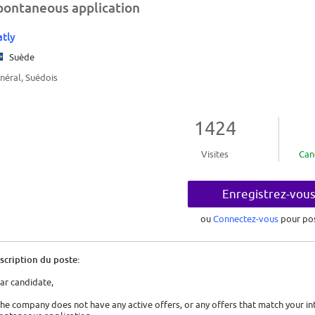
pontaneous application
tly
Suède
néral, Suédois
1424
Visites
Can
Enregistrez-vou
ou
Connectez-vous
pour po
scription du poste:
ar candidate,
 the company does not have any active offers, or any offers that match your inte