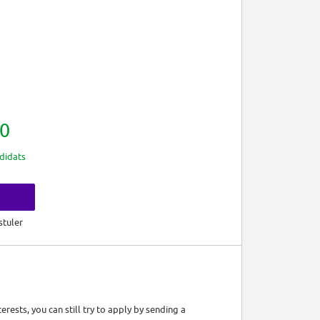
0
didats
s
stuler
rests, you can still try to apply by sending a