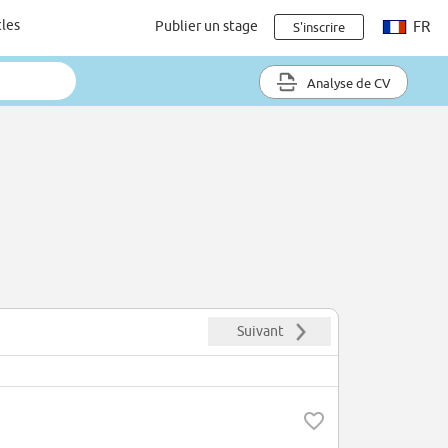
cles
Publier un stage
FR
S'inscrire
Analyse de CV
Suivant