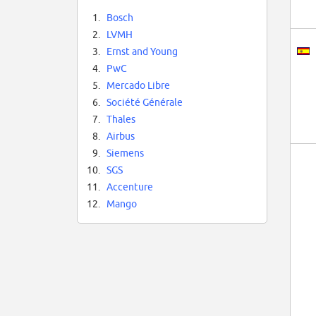
1.
Bosch
2.
LVMH
3.
Ernst and Young
4.
PwC
5.
Mercado Libre
6.
Société Générale
7.
Thales
8.
Airbus
9.
Siemens
10.
SGS
11.
Accenture
12.
Mango