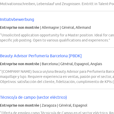
Motivationsschreiben, Lebenslauf und Zeugnissen. Eintritt in Talent-Poo
Initiativbewerbung
Entreprise non montrée
| Allemagne
|
Général, Allemand
“Unsolicited application opportunity for a Master position. Ideal for ca
specific job posting. Open to various qualifications and experiences.”
Beauty Advisor Perfumería Barcelona [PBDK]
Entreprise non montrée
| Barcelona
|
Général, Espagnol, Anglais
“(COMPANY NAME) busca un/una Beauty Advisor para Perfumería Barcel
maquillaje y lujo. Requiere experiencia en ventas, pasión por el sector, 
Objetivos: satisfacción del cliente, fidelización, cumplimiento de KPIs (
Técnico/a de campo (sector eléctrico)
Entreprise non montrée
| Zaragoza
|
Général, Espagnol
“Oferta de empleo como Técnico/a de Campo en el sector eléctrico. Req