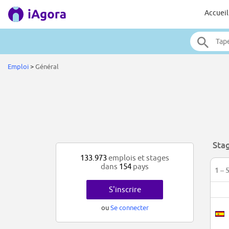
Accueil
Emploi
>
Général
Sta
133.973
emplois et stages
dans
154
pays
1 – 
S'inscrire
ou
Se connecter