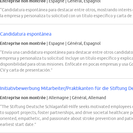
Entreprise non montrée
| Espagne
|
Général, Espagnol
“Candidatura espontánea para destacar entre otros, mostrando interés 
la empresa y personaliza tu solicitud con un título específico y carta de
Candidatura espontánea
Entreprise non montrée
| Espagne
|
Général, Espagnol
“Envía una candidatura espontánea para destacar entre otros candidato
empresa y personaliza tu solicitud. Incluye un título específico y explic
disponibilidad para otras misiones. Enfócate en pocas empresas y usa Goo
CV y carta de presentación.”
Initiativbewerbung Mitarbeiter/Praktikanten für die Stiftung D
Entreprise non montrée
| Allemagne
|
Général, Allemand
“The Stiftung Deutsche Schlaganfall-Hilfe seeks motivated employees 
to support projects, foster partnerships, and drive societal healthcare 
oriented, empathetic, and passionate about stroke prevention and pati
earliest start date.”