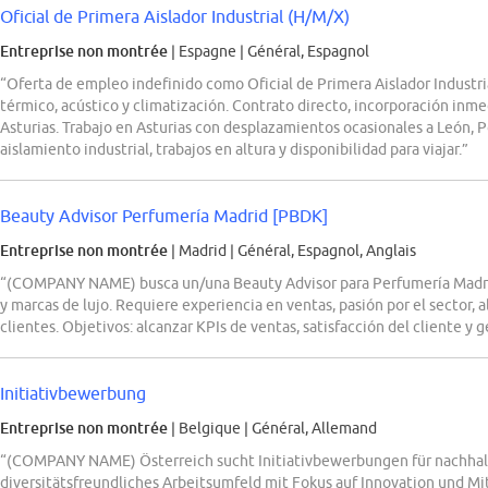
Oficial de Primera Aislador Industrial (H/M/X)
Entreprise non montrée
| Espagne
|
Général, Espagnol
“Oferta de empleo indefinido como Oficial de Primera Aislador Industr
térmico, acústico y climatización. Contrato directo, incorporación inme
Asturias. Trabajo en Asturias con desplazamientos ocasionales a León, 
aislamiento industrial, trabajos en altura y disponibilidad para viajar.”
Beauty Advisor Perfumería Madrid [PBDK]
Entreprise non montrée
| Madrid
|
Général, Espagnol, Anglais
“(COMPANY NAME) busca un/una Beauty Advisor para Perfumería Madrid,
y marcas de lujo. Requiere experiencia en ventas, pasión por el sector, al
clientes. Objetivos: alcanzar KPIs de ventas, satisfacción del cliente y g
Initiativbewerbung
Entreprise non montrée
| Belgique
|
Général, Allemand
“(COMPANY NAME) Österreich sucht Initiativbewerbungen für nachhalt
diversitätsfreundliches Arbeitsumfeld mit Fokus auf Innovation und M