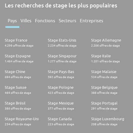
Les recherches de stage les plus populaires
Pays
Villes
Fonctions
Secteurs
Entreprises
Stage France
Stage Etats-Unis
Stage Allemagne
4.299 offres de stage
2.234 offres de stage
2.206 offres de stage
Stage Espagne
Stage Singapour
Stage Italie
1.464 offres de stage
1.277 offres de stage
1.201 offres de stage
Stage Chine
Stage Pays-Bas
Stage Malaisie
694 offres de stage
592 offres de stage
534 offres de stage
Stage Suisse
Stage Pologne
Stage Belgique
464 offres de stage
423 offres de stage
388 offres de stage
Stage Brésil
Stage Mexique
Stage Portugal
386 offres de stage
377 offres de stage
291 offres de stage
Stage Royaume-Uni
Stage Canada
Stage Luxembourg
254 offres de stage
223 offres de stage
208 offres de stage