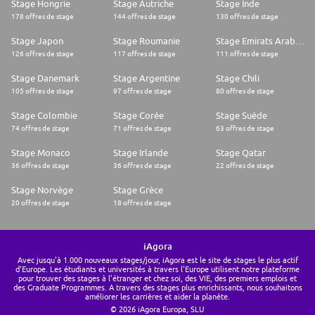
Stage Hongrie
Stage Autriche
Stage Inde
178 offres de stage
144 offres de stage
130 offres de stage
Stage Japon
Stage Roumanie
Stage Emirats Arabes Unis
126 offres de stage
117 offres de stage
111 offres de stage
Stage Danemark
Stage Argentine
Stage Chili
105 offres de stage
97 offres de stage
80 offres de stage
Stage Colombie
Stage Corée
Stage Suède
74 offres de stage
71 offres de stage
63 offres de stage
Stage Monaco
Stage Irlande
Stage Qatar
36 offres de stage
36 offres de stage
22 offres de stage
Stage Norvège
Stage Grèce
20 offres de stage
18 offres de stage
iAgora
Avec jusqu'à 1.000 nouveaux stages/jour, iAgora est le site de stages le plus actif
d'Europe. Les étudiants et universités à travers l'Europe utilisent notre plateforme
pour trouver des stages à l'étranger et chez soi, des VIE, des premiers emplois et
des Graduate Programmes. A travers des stages plus enrichissants, nous souhaitons
améliorer les carrières et aider la planète.
© 2026 iAgora Europa, SLU