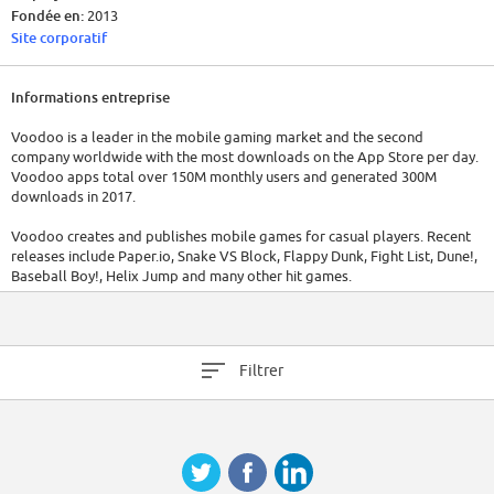
Fondée en:
2013
Site corporatif
Informations entreprise
Voodoo is a leader in the mobile gaming market and the second
company worldwide with the most downloads on the App Store per day.
Voodoo apps total over 150M monthly users and generated 300M
downloads in 2017.
Voodoo creates and publishes mobile games for casual players. Recent
releases include Paper.io, Snake VS Block, Flappy Dunk, Fight List, Dune!,
Baseball Boy!, Helix Jump and many other hit games.
Voodoo believes in continuous improvement of processes and sharing
best practices. Our culture is based on our strategy: achieve excellence
by creating and publishing hit games and hiring great talent.
Filtrer