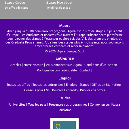
Stage Grèce
Stage Norvège
20 offres de stage
16 offres de stage
iAgora
Avec jusqu'à 1.000 nouveaux stages/jour, iAgora est le site de stages le plus actif
d'Europe. Les étudiants et universités à travers l'Europe utilisent notre plateforme
pour trouver des stages à l'étranger et chez soi, des VIE, des premiers emplois et
des Graduate Programmes. A travers des stages plus enrichissants, nous souhaitons
améliorer les carrières et aider la planète.
© 2026 iAgora Europa, SLU
Entreprise
Articles
Notre histoire
Vous annoncer sur iAgora
Conditions d'utilisation
Politique de confiedentialité
Contact
Emploi
Toutes les offres
Toutes les entreprises
Emplois
Stages
Offres en Marketing
Conseils pour CVs
Bourses Leonardo
Publier vos offres
Études
Universités
Tous les pays
Présentez vos programmes
Connexion sur iAgora
Education