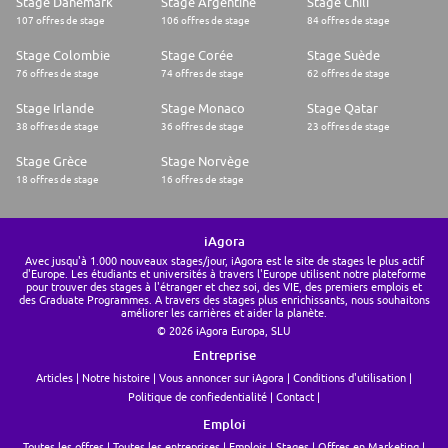
Stage Danemark
Stage Argentine
Stage Chili
107 offres de stage
106 offres de stage
84 offres de stage
Stage Colombie
Stage Corée
Stage Suède
76 offres de stage
74 offres de stage
62 offres de stage
Stage Irlande
Stage Monaco
Stage Qatar
38 offres de stage
36 offres de stage
23 offres de stage
Stage Grèce
Stage Norvège
18 offres de stage
16 offres de stage
iAgora
Avec jusqu'à 1.000 nouveaux stages/jour, iAgora est le site de stages le plus actif
d'Europe. Les étudiants et universités à travers l'Europe utilisent notre plateforme
pour trouver des stages à l'étranger et chez soi, des VIE, des premiers emplois et
des Graduate Programmes. A travers des stages plus enrichissants, nous souhaitons
améliorer les carrières et aider la planète.
© 2026 iAgora Europa, SLU
Entreprise
Articles
Notre histoire
Vous annoncer sur iAgora
Conditions d'utilisation
Politique de confiedentialité
Contact
Emploi
Toutes les offres
Toutes les entreprises
Emplois
Stages
Offres en Marketing