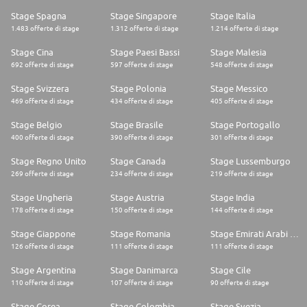
Stage Spagna
Stage Singapore
Stage Italia
1.483 offerte di stage
1.312 offerte di stage
1.214 offerte di stage
Stage Cina
Stage Paesi Bassi
Stage Malesia
692 offerte di stage
597 offerte di stage
548 offerte di stage
Stage Svizzera
Stage Polonia
Stage Messico
469 offerte di stage
434 offerte di stage
405 offerte di stage
Stage Belgio
Stage Brasile
Stage Portogallo
400 offerte di stage
390 offerte di stage
301 offerte di stage
Stage Regno Unito
Stage Canada
Stage Lussemburgo
269 offerte di stage
234 offerte di stage
219 offerte di stage
Stage Ungheria
Stage Austria
Stage India
178 offerte di stage
150 offerte di stage
144 offerte di stage
Stage Giappone
Stage Romania
Stage Emirati Arabi Uniti
126 offerte di stage
111 offerte di stage
111 offerte di stage
Stage Argentina
Stage Danimarca
Stage Cile
110 offerte di stage
107 offerte di stage
90 offerte di stage
Stage Corea
Stage Colombia
Stage Svezia