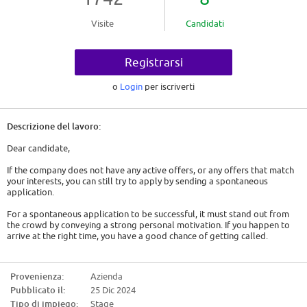
Visite
Candidati
Registrarsi
o
Login
per iscriverti
Descrizione del lavoro:
Dear candidate,
If the company does not have any active offers, or any offers that match
your interests, you can still try to apply by sending a spontaneous
application.
For a spontaneous application to be successful, it must stand out from
the crowd by conveying a strong personal motivation. If you happen to
arrive at the right time, you have a good chance of getting called.
So here are some tips:
Provenienza:
Azienda
- Show genuine interest. Either it is a company that has interested you for
Pubblicato il:
25 Dic 2024
a long time and you will have to convey this, or you must act as if. You will
have to find out about the company, its history, its activity and the
Tipo di impiego:
Stage