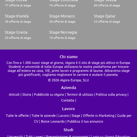
77 offerte di stage
76 offerte di stage
60 offerte di stage
Stage Irlanda
Stage Monaco
Stage Qatar
39 offerte di stage
36 offerte di stage
23 offerte di stage
Stage Grecia
Stage Norvegia
20 offerte di stage
16 offerte di stage
Chi siamo
Con fino a 1.000 nuovi stage al giorno, iAgora è il sito di stage più attivo in Europa.
Studenti e università di tutta Europa utilizzano la nostra piattaforma per trovare
stage all'estero ea casa, VIE, primi lavori e programmi di laurea. Attraverso stage
più gratificanti, vogliamo migliorare le carriere e aiutare il pianeta.
© 2026 iAgora Europa, SLU
Azienda
Articoli
Storia
Pubblicità su iAgora
Termini di utilizzo
Politica sulla privacy
Contatta
Lavoro
Tutte le offerte
Tutte le aziende
Lavoro
Stage
Offerte in Marketing
Guida per
CV
Borse Leonardo
Pubblica il tuo annuncio
Studi
Università
Tutti i paesi
Presentazione di programmi
Login su iAgora Education