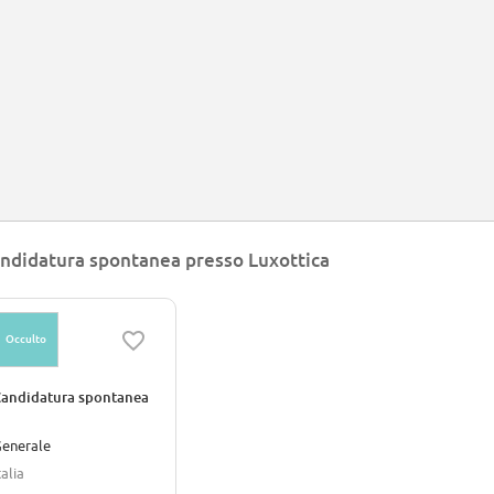
ndidatura spontanea presso Luxottica
Occulto
andidatura spontanea
enerale
talia