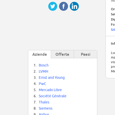
Mil
Or
Se
Di
Fo
Si
In
Lu
Aziende
Offerte
Paesi
ma
vi
1.
Bosch
pr
Mi
2.
LVMH
3.
Ernst and Young
4.
PwC
5.
Mercado Libre
6.
Société Générale
7.
Thales
8.
Siemens
9.
Airbus