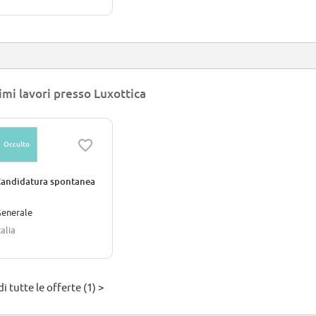
imi lavori presso Luxottica
Occulto
andidatura spontanea
enerale
talia
i tutte le offerte (1) >