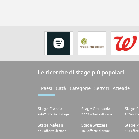
Le ricerche di stage più popolari
Paesi
Città
Categorie
Settori
Aziende
Stage Francia
Stage Germania
Stage St
4.407 offerte di stage
2.353 offerte di stage
2.234 offe
Stage Malesia
Stage Svizzera
Stage P
550 offerte di stage
467 offerte di stage
435 offert