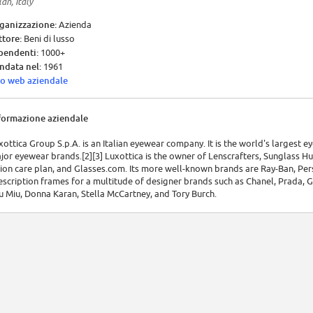
an, Italy
ganizzazione:
Azienda
ttore:
Beni di lusso
pendenti:
1000+
ndata nel:
1961
to web aziendale
formazione aziendale
xottica Group S.p.A. is an Italian eyewear company. It is the world's largest
jor eyewear brands.[2][3] Luxottica is the owner of Lenscrafters, Sunglass Hu
sion care plan, and Glasses.com. Its more well-known brands are Ray-Ban, Pe
escription frames for a multitude of designer brands such as Chanel, Prada, 
u Miu, Donna Karan, Stella McCartney, and Tory Burch.