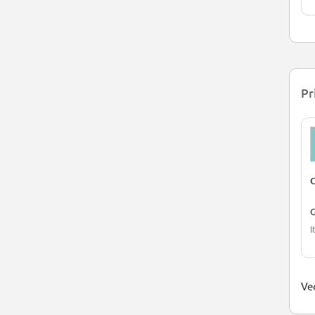
Pr
C
G
I
Ved