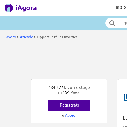
Inizio
Lavoro
>
Aziende
>
Opportunità in Luxottica
134.527
lavori e stage
in
154
Paesi
Registrati
o
Accedi
L