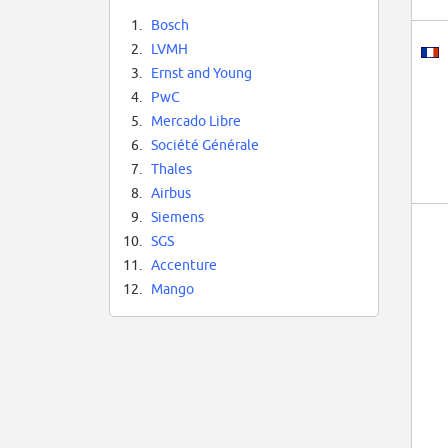
1.
Bosch
2.
LVMH
3.
Ernst and Young
4.
PwC
5.
Mercado Libre
6.
Société Générale
7.
Thales
8.
Airbus
9.
Siemens
10.
SGS
11.
Accenture
12.
Mango