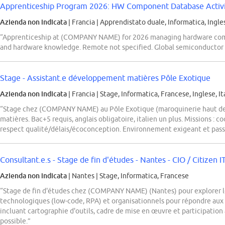
Apprenticeship Program 2026: HW Component Database Activi
Azienda non indicata
| Francia
|
Apprendistato duale, Informatica, Ingle
“Apprenticeship at (COMPANY NAME) for 2026 managing hardware comp
and hardware knowledge. Remote not specified. Global semiconductor l
Stage - Assistant.e développement matières Pôle Exotique
Azienda non indicata
| Francia
|
Stage, Informatica, Francese, Inglese, It
“Stage chez (COMPANY NAME) au Pôle Exotique (maroquinerie haut d
matières. Bac+5 requis, anglais obligatoire, italien un plus. Missions : c
respect qualité/délais/écoconception. Environnement exigeant et pass
Consultant.e.s - Stage de fin d'études - Nantes - CIO / Citizen IT 
Azienda non indicata
| Nantes
|
Stage, Informatica, Francese
“Stage de fin d'études chez (COMPANY NAME) (Nantes) pour explorer le 
technologiques (low-code, RPA) et organisationnels pour répondre aux 
incluant cartographie d'outils, cadre de mise en œuvre et participation
possible.”