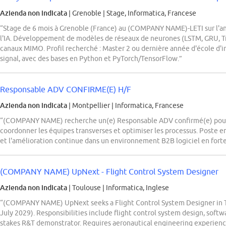
Azienda non indicata
| Grenoble
|
Stage, Informatica, Francese
“Stage de 6 mois à Grenoble (France) au (COMPANY NAME)-LETI sur l'anal
l'IA. Développement de modèles de réseaux de neurones (LSTM, GRU, Tra
canaux MIMO. Profil recherché : Master 2 ou dernière année d'école d'
signal, avec des bases en Python et PyTorch/TensorFlow.”
Responsable ADV CONFIRME(E) H/F
Azienda non indicata
| Montpellier
|
Informatica, Francese
“(COMPANY NAME) recherche un(e) Responsable ADV confirmé(e) pour p
coordonner les équipes transverses et optimiser les processus. Poste en C
et l'amélioration continue dans un environnement B2B logiciel en forte
(COMPANY NAME) UpNext - Flight Control System Designer
Azienda non indicata
| Toulouse
|
Informatica, Inglese
“(COMPANY NAME) UpNext seeks a Flight Control System Designer in Tou
July 2029). Responsibilities include flight control system design, soft
stakes R&T demonstrator. Requires aeronautical engineering experien