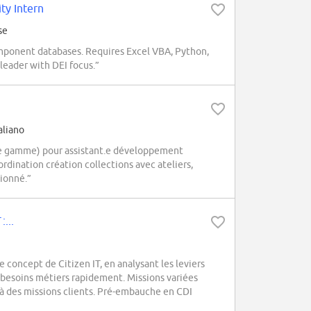
ty Intern
se
onent databases. Requires Excel VBA, Python,
eader with DEI focus.”
aliano
e gamme) pour assistant.e développement
oordination création collections avec ateliers,
ionné.”
:...
concept de Citizen IT, en analysant les leviers
besoins métiers rapidement. Missions variées
 à des missions clients. Pré-embauche en CDI