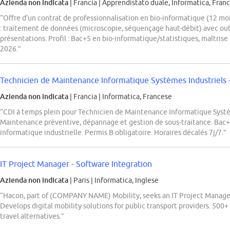
Azienda non indicata
| Francia
|
Apprendistato duale, Informatica, Franc
“Offre d'un contrat de professionnalisation en bio-informatique (12 
: traitement de données (microscopie, séquençage haut-débit) avec out
présentations. Profil : Bac+5 en bio-informatique/statistiques, maîtris
2026.”
Technicien de Maintenance Informatique Systèmes Industriels 
Azienda non indicata
| Francia
|
Informatica, Francese
“CDI à temps plein pour Technicien de Maintenance Informatique Sys
Maintenance préventive, dépannage et gestion de sous-traitance. Bac+
informatique industrielle. Permis B obligatoire. Horaires décalés 7j/7.”
IT Project Manager - Software Integration
Azienda non indicata
| Paris
|
Informatica, Inglese
“Hacon, part of (COMPANY NAME) Mobility, seeks an IT Project Manager 
Develops digital mobility solutions for public transport providers. 500
travel alternatives.”