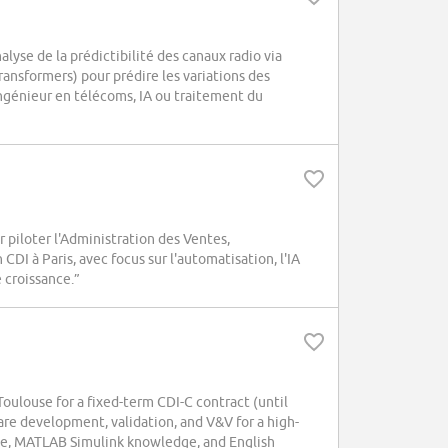
yse de la prédictibilité des canaux radio via
nsformers) pour prédire les variations des
ingénieur en télécoms, IA ou traitement du
iloter l'Administration des Ventes,
DI à Paris, avec focus sur l'automatisation, l'IA
 croissance.”
louse for a fixed-term CDI-C contract (until
ware development, validation, and V&V for a high-
ce, MATLAB Simulink knowledge, and English