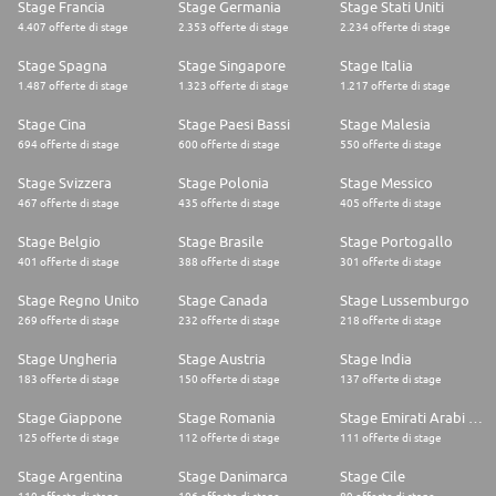
Stage Francia
Stage Germania
Stage Stati Uniti
4.407 offerte di stage
2.353 offerte di stage
2.234 offerte di stage
Stage Spagna
Stage Singapore
Stage Italia
1.487 offerte di stage
1.323 offerte di stage
1.217 offerte di stage
Stage Cina
Stage Paesi Bassi
Stage Malesia
694 offerte di stage
600 offerte di stage
550 offerte di stage
Stage Svizzera
Stage Polonia
Stage Messico
467 offerte di stage
435 offerte di stage
405 offerte di stage
Stage Belgio
Stage Brasile
Stage Portogallo
401 offerte di stage
388 offerte di stage
301 offerte di stage
Stage Regno Unito
Stage Canada
Stage Lussemburgo
269 offerte di stage
232 offerte di stage
218 offerte di stage
Stage Ungheria
Stage Austria
Stage India
183 offerte di stage
150 offerte di stage
137 offerte di stage
Stage Giappone
Stage Romania
Stage Emirati Arabi Uniti
125 offerte di stage
112 offerte di stage
111 offerte di stage
Stage Argentina
Stage Danimarca
Stage Cile