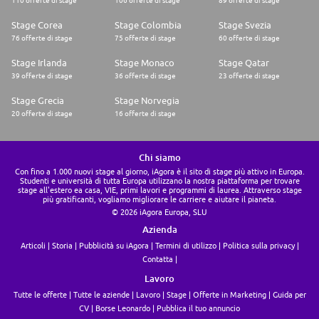
110 offerte di stage
106 offerte di stage
89 offerte di stage
Stage Corea
Stage Colombia
Stage Svezia
76 offerte di stage
75 offerte di stage
60 offerte di stage
Stage Irlanda
Stage Monaco
Stage Qatar
39 offerte di stage
36 offerte di stage
23 offerte di stage
Stage Grecia
Stage Norvegia
20 offerte di stage
16 offerte di stage
Chi siamo
Con fino a 1.000 nuovi stage al giorno, iAgora è il sito di stage più attivo in Europa.
Studenti e università di tutta Europa utilizzano la nostra piattaforma per trovare
stage all'estero ea casa, VIE, primi lavori e programmi di laurea. Attraverso stage
più gratificanti, vogliamo migliorare le carriere e aiutare il pianeta.
© 2026 iAgora Europa, SLU
Azienda
Articoli
Storia
Pubblicità su iAgora
Termini di utilizzo
Politica sulla privacy
Contatta
Lavoro
Tutte le offerte
Tutte le aziende
Lavoro
Stage
Offerte in Marketing
Guida per
CV
Borse Leonardo
Pubblica il tuo annuncio