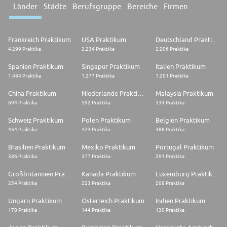
Länder
Städte
Berufsgruppe
Bereiche
Firmen
Frankreich Praktikum
USA Praktikum
Deutschland Praktikum
4.299 Praktika
2.234 Praktika
2.206 Praktika
Spanien Praktikum
Singapur Praktikum
Italien Praktikum
1.464 Praktika
1.277 Praktika
1.201 Praktika
China Praktikum
Niederlande Praktikum
Malaysia Praktikum
694 Praktika
592 Praktika
534 Praktika
Schweiz Praktikum
Polen Praktikum
Belgien Praktikum
464 Praktika
423 Praktika
388 Praktika
Brasilien Praktikum
Mexiko Praktikum
Portugal Praktikum
386 Praktika
377 Praktika
291 Praktika
Großbritannien Praktikum
Kanada Praktikum
Luxemburg Praktikum
254 Praktika
223 Praktika
208 Praktika
Ungarn Praktikum
Österreich Praktikum
Indien Praktikum
178 Praktika
144 Praktika
130 Praktika