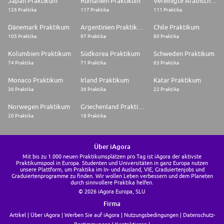
Japan Praktikum
Rumänien Praktikum
Vereinigte Arabische Emirate Praktikum
126 Praktika
117 Praktika
111 Praktika
Dänemark Praktikum
Argentinien Praktikum
Chile Praktikum
105 Praktika
97 Praktika
80 Praktika
Kolumbien Praktikum
Südkorea Praktikum
Schweden Praktikum
74 Praktika
71 Praktika
63 Praktika
Monaco Praktikum
Irland Praktikum
Katar Praktikum
36 Praktika
36 Praktika
22 Praktika
Norwegen Praktikum
Griechenland Praktikum
20 Praktika
18 Praktika
Über iAgora
Mit bis zu 1.000 neuen Praktikumsplätzen pro Tag ist iAgora der aktivste
Praktikumspool in Europa. Studenten und Universitäten in ganz Europa nutzen
unsere Plattform, um Praktika im In- und Ausland, VIE, Graduiertenjobs und
Graduiertenprogramme zu finden. Wir wollen Leben verbessern und dem Planeten
durch sinnvollere Praktika helfen.
© 2026 iAgora Europa, SLU
Firma
Artikel
Über iAgora
Werben Sie auf iAgora
Nutzungsbedingungen
Datenschutz-