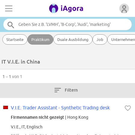
Startseite
Praktikum
Duale Ausbildung
Job
Unternehmen
IT V.I.E. in China
1 – 1
von 1
Filtern
V.I.E. Trader Assistant - Synthetic Trading desk
Firmennamen nicht gezeigt
| Hong Kong
V.I.E., IT, Englisch