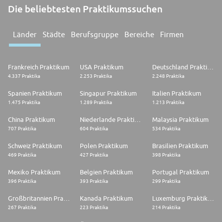
Die beliebtesten Praktikumssuchen
Länder
Städte
Berufsgruppe
Bereiche
Firmen
Frankreich Praktikum
USA Praktikum
Deutschland Praktikum
4.337 Praktika
2.253 Praktika
2.248 Praktika
Spanien Praktikum
Singapur Praktikum
Italien Praktikum
1.475 Praktika
1.289 Praktika
1.213 Praktika
China Praktikum
Niederlande Praktikum
Malaysia Praktikum
707 Praktika
604 Praktika
534 Praktika
Schweiz Praktikum
Polen Praktikum
Brasilien Praktikum
469 Praktika
427 Praktika
398 Praktika
Mexiko Praktikum
Belgien Praktikum
Portugal Praktikum
396 Praktika
393 Praktika
299 Praktika
Großbritannien Praktikum
Kanada Praktikum
Luxemburg Praktikum
267 Praktika
223 Praktika
214 Praktika