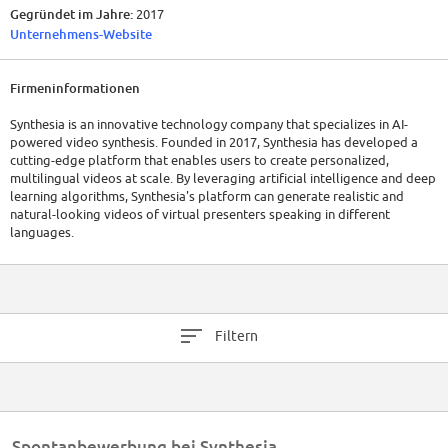
Gegründet im Jahre:
2017
Unternehmens-Website
Firmeninformationen
Synthesia is an innovative technology company that specializes in AI-
powered video synthesis. Founded in 2017, Synthesia has developed a
cutting-edge platform that enables users to create personalized,
multilingual videos at scale. By leveraging artificial intelligence and deep
learning algorithms, Synthesia's platform can generate realistic and
natural-looking videos of virtual presenters speaking in different
languages.
Headquartered in London, United Kingdom, Synthesia has attracted a
team of talented professionals dedicated to advancing the field of video
synthesis. Synthesia has over 100 employees and has raised a total of
$156.6M in funding over 5 rounds. For the most up-to-date information, it
Filtern
is recommended to visit their official website or refer to the latest
reports.
Spontanbewerbung bei Synthesia