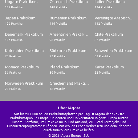
Ungarn Praktikum
Österreich Praktikum
Indien Praktikum
182 Praktika
148 Praktika
134 Praktika
Japan Praktikum
Rumänien Praktikum
Vereinigte Arabische Emirate Praktikum
126 Praktika
116 Praktika
112 Praktika
Dänemark Praktikum
Argentinien Praktikum
Chile Praktikum
106 Praktika
98 Praktika
82 Praktika
Kolumbien Praktikum
Südkorea Praktikum
Schweden Praktikum
75 Praktika
72 Praktika
63 Praktika
Monaco Praktikum
Irland Praktikum
Katar Praktikum
36 Praktika
36 Praktika
22 Praktika
Norwegen Praktikum
Griechenland Praktikum
20 Praktika
18 Praktika
Über iAgora
Mit bis zu 1.000 neuen Praktikumsplätzen pro Tag ist iAgora der aktivste
Praktikumspool in Europa. Studenten und Universitäten in ganz Europa nutzen
unsere Plattform, um Praktika im In- und Ausland, VIE, Graduiertenjobs und
Graduiertenprogramme zu finden. Wir wollen Leben verbessern und dem Planeten
durch sinnvollere Praktika helfen.
© 2026 iAgora Europa, SLU