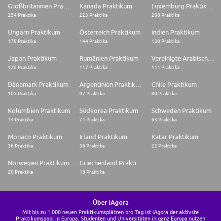
Großbritannien Praktikum
Kanada Praktikum
Luxemburg Praktikum
254 Praktika
223 Praktika
208 Praktika
Ungarn Praktikum
Österreich Praktikum
Indien Praktikum
178 Praktika
144 Praktika
130 Praktika
Japan Praktikum
Rumänien Praktikum
Vereinigte Arabische Emirate Praktikum
126 Praktika
117 Praktika
111 Praktika
Dänemark Praktikum
Argentinien Praktikum
Chile Praktikum
105 Praktika
97 Praktika
80 Praktika
Kolumbien Praktikum
Südkorea Praktikum
Schweden Praktikum
74 Praktika
71 Praktika
63 Praktika
Monaco Praktikum
Irland Praktikum
Katar Praktikum
36 Praktika
36 Praktika
22 Praktika
Norwegen Praktikum
Griechenland Praktikum
20 Praktika
18 Praktika
Über iAgora
Mit bis zu 1.000 neuen Praktikumsplätzen pro Tag ist iAgora der aktivste
Praktikumspool in Europa. Studenten und Universitäten in ganz Europa nutzen