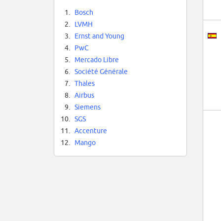
1.
Bosch
2.
LVMH
3.
Ernst and Young
4.
PwC
5.
Mercado Libre
6.
Société Générale
7.
Thales
8.
Airbus
9.
Siemens
10.
SGS
11.
Accenture
12.
Mango