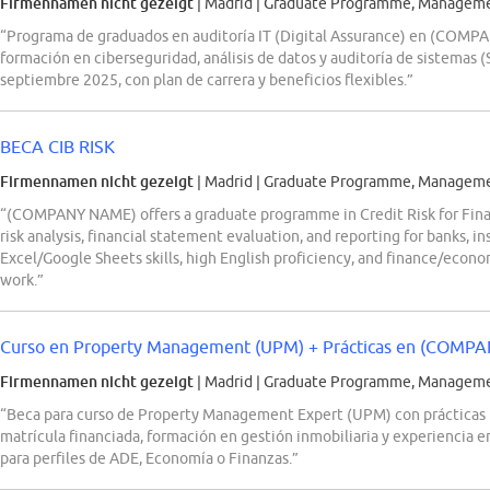
Firmennamen nicht gezeigt
| Madrid
|
Graduate Programme, Management
“Programa de graduados en auditoría IT (Digital Assurance) en (COMPA
formación en ciberseguridad, análisis de datos y auditoría de sistemas 
septiembre 2025, con plan de carrera y beneficios flexibles.”
BECA CIB RISK
Firmennamen nicht gezeigt
| Madrid
|
Graduate Programme, Management
“(COMPANY NAME) offers a graduate programme in Credit Risk for Financi
risk analysis, financial statement evaluation, and reporting for banks, 
Excel/Google Sheets skills, high English proficiency, and finance/econ
work.”
Curso en Property Management (UPM) + Prácticas en (COM
Firmennamen nicht gezeigt
| Madrid
|
Graduate Programme, Management
“Beca para curso de Property Management Expert (UPM) con práctica
matrícula financiada, formación en gestión inmobiliaria y experiencia en
para perfiles de ADE, Economía o Finanzas.”