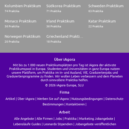
Kolumbien Praktikum
Südkorea Praktikum
Schweden Praktikum
74 Praktika
71 Praktika
63 Praktika
Monaco Praktikum
Irland Praktikum
Katar Praktikum
36 Praktika
36 Praktika
22 Praktika
Norwegen Praktikum
Griechenland Praktikum
20 Praktika
18 Praktika
Über iAgora
Mit bis zu 1.000 neuen Praktikumsplätzen pro Tag ist iAgora der aktivste
Praktikumspool in Europa. Studenten und Universitäten in ganz Europa nutzen
unsere Plattform, um Praktika im In- und Ausland, VIE, Graduiertenjobs und
Graduiertenprogramme zu finden. Wir wollen Leben verbessern und dem Planeten
durch sinnvollere Praktika helfen.
© 2026 iAgora Europa, SLU
Firma
Artikel
Über iAgora
Werben Sie auf iAgora
Nutzungsbedingungen
Datenschutz-
Bestimmungen
Kontaktieren
Arbeit
Alle Angebote
Alle Firmen
Jobs
Praktika
Marketing Jobangebote
Lebensläufe Guides
Leonardo Stipendien
Jobangebote veröffentlichen