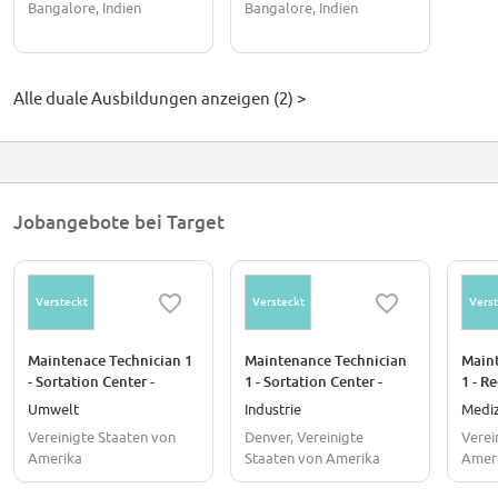
Bangalore, Indien
Bangalore, Indien
Alle duale Ausbildungen anzeigen (2) >
Jobangebote bei Target
Versteckt
Versteckt
Verst
Maintenace Technician 1
Maintenance Technician
Main
- Sortation Center -
1 - Sortation Center -
1 - R
Atlanta, GA
Denver, CO
Cent
Umwelt
Industrie
Mediz
WI
Vereinigte Staaten von
Denver, Vereinigte
Verei
Amerika
Staaten von Amerika
Amer