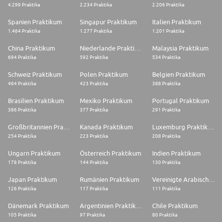
4.299 Praktika
2.234 Praktika
2.206 Praktika
Spanien Praktikum
Singapur Praktikum
Italien Praktikum
1.464 Praktika
1.277 Praktika
1.201 Praktika
China Praktikum
Niederlande Praktikum
Malaysia Praktikum
694 Praktika
592 Praktika
534 Praktika
Schweiz Praktikum
Polen Praktikum
Belgien Praktikum
464 Praktika
423 Praktika
388 Praktika
Brasilien Praktikum
Mexiko Praktikum
Portugal Praktikum
386 Praktika
377 Praktika
291 Praktika
Großbritannien Praktikum
Kanada Praktikum
Luxemburg Praktikum
254 Praktika
223 Praktika
208 Praktika
Ungarn Praktikum
Österreich Praktikum
Indien Praktikum
178 Praktika
144 Praktika
130 Praktika
Japan Praktikum
Rumänien Praktikum
Vereinigte Arabische Emirate Praktikum
126 Praktika
117 Praktika
111 Praktika
Dänemark Praktikum
Argentinien Praktikum
Chile Praktikum
105 Praktika
97 Praktika
80 Praktika