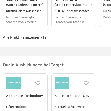
Store Executive Intern
Store Executive Intern
Store
(Store Leadership Intern)
(Store Leadership Intern)
(Stor
- Oklahoma City, OK
- Detroit, MI (Starting
- Bay
Kultur/Geisteswissenschaften
Kultur/Geisteswissenschaften
(Starting Summer 2027)
Summer 2027)
Summ
Norman, Vereinigte
Detroit, Vereinigte
Dubli
Staaten von Amerika
Staaten von Amerika
Alle Praktika anzeigen (12) >
Duale Ausbildungen bei Target
Versteckt
Versteckt
Apprentice - Technology
Apprentice - Retail Ops
IT/Technologie
Architektur/Bauwesen