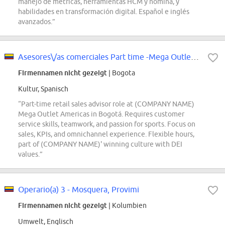
manejo de métricas, herramientas HCM y nómina, y
habilidades en transformación digital. Español e inglés
avanzados.”
Asesores\/as comerciales Part time -Mega Outlet Americas
Firmennamen nicht gezeigt
| Bogota
Kultur, Spanisch
“Part-time retail sales advisor role at (COMPANY NAME)
Mega Outlet Americas in Bogotá. Requires customer
service skills, teamwork, and passion for sports. Focus on
sales, KPIs, and omnichannel experience. Flexible hours,
part of (COMPANY NAME)' winning culture with DEI
values.”
Operario(a) 3 - Mosquera, Provimi
Firmennamen nicht gezeigt
| Kolumbien
Umwelt, Englisch