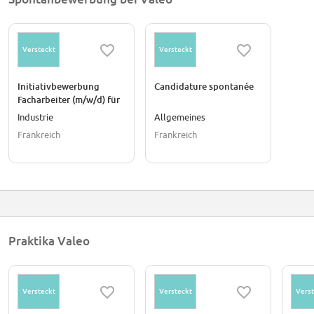
Versteckt
Versteckt
Initiativbewerbung
Candidature spontanée
Facharbeiter (m/w/d) für
Betreuung der
Industrie
Allgemeines
vollautomatischen
Frankreich
Frankreich
Fertigungslinien
Praktika Valeo
Versteckt
Versteckt
Verst