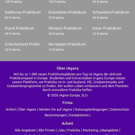
109 Praktika
108 Praktika
90 Praktika
Südkorea Praktikum
Kolumbien Praktikum
Schweden Praktikum
80 Praktika
76 Praktika
56 Praktika
Irland Praktikum
Monaco Praktikum
Katar Praktikum
39 Praktika
36 Praktika
23 Praktika
Griechenland Praktikum
Norwegen Praktikum
20 Praktika
16 Praktika
Über iAgora
Mit bis zu 1.000 neuen Praktikumsplätzen pro Tag ist iAgora der aktivste
Praktikumspool in Europa. Studenten und Universitäten in ganz Europa nutzen
unsere Plattform, um Praktika im In- und Ausland, VIE, Graduiertenjobs und
Graduiertenprogramme zu finden. Wir wollen Leben verbessern und dem Planeten
durch sinnvollere Praktika helfen.
© 2026 iAgora Europa, SLU
Firma
Artikel
Über iAgora
Werben Sie auf iAgora
Nutzungsbedingungen
Datenschutz-
Bestimmungen
Kontaktieren
Arbeit
Alle Angebote
Alle Firmen
Jobs
Praktika
Marketing Jobangebote