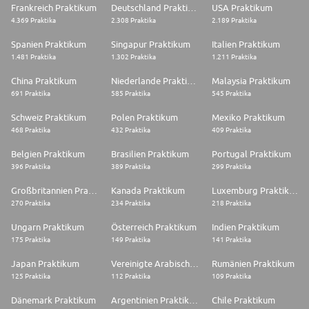
Frankreich Praktikum
Deutschland Praktikum
USA Praktikum
4.369 Praktika
2.308 Praktika
2.189 Praktika
Spanien Praktikum
Singapur Praktikum
Italien Praktikum
1.481 Praktika
1.302 Praktika
1.211 Praktika
China Praktikum
Niederlande Praktikum
Malaysia Praktikum
691 Praktika
585 Praktika
545 Praktika
Schweiz Praktikum
Polen Praktikum
Mexiko Praktikum
468 Praktika
432 Praktika
409 Praktika
Belgien Praktikum
Brasilien Praktikum
Portugal Praktikum
396 Praktika
389 Praktika
299 Praktika
Großbritannien Praktikum
Kanada Praktikum
Luxemburg Praktikum
270 Praktika
234 Praktika
218 Praktika
Ungarn Praktikum
Österreich Praktikum
Indien Praktikum
175 Praktika
149 Praktika
141 Praktika
Japan Praktikum
Vereinigte Arabische Emirate Praktikum
Rumänien Praktikum
125 Praktika
112 Praktika
109 Praktika
Dänemark Praktikum
Argentinien Praktikum
Chile Praktikum