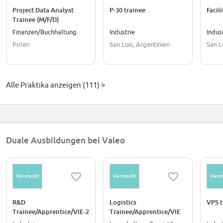
Project Data Analyst
P-30 trainee
Facil
Trainee (M/F/D)
Finanzen/Buchhaltung
Industrie
Indus
Polen
San Luis, Argentinien
San L
Alle Praktika anzeigen (111) >
Duale Ausbildungen bei Valeo
Versteckt
Versteckt
Verst
R&D
Logistics
VPS t
Trainee/Apprentice/VIE-2
Trainee/Apprentice/VIE