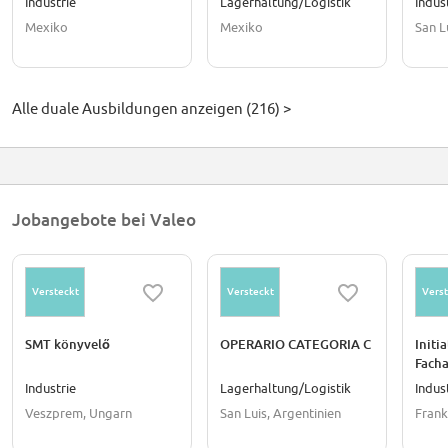
Industrie
Lagerhaltung/Logistik
Indus
Mexiko
Mexiko
San L
Alle duale Ausbildungen anzeigen (216) >
Jobangebote bei Valeo
Versteckt
Versteckt
Verst
SMT könyvelő
OPERARIO CATEGORIA C
Initi
Facha
Betr
Industrie
Lagerhaltung/Logistik
Indus
voll
Veszprem, Ungarn
San Luis, Argentinien
Frank
Ferti