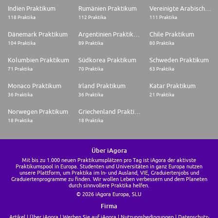
Indien Praktikum
Rumänien Praktikum
Vereinigte Arabische Emirate Praktikum
118 Praktika
112 Praktika
111 Praktika
Dänemark Praktikum
Argentinien Praktikum
Chile Praktikum
104 Praktika
89 Praktika
80 Praktika
Kolumbien Praktikum
Südkorea Praktikum
Schweden Praktikum
71 Praktika
70 Praktika
63 Praktika
Monaco Praktikum
Irland Praktikum
Katar Praktikum
36 Praktika
36 Praktika
21 Praktika
Norwegen Praktikum
Griechenland Praktikum
18 Praktika
18 Praktika
Über iAgora
Mit bis zu 1.000 neuen Praktikumsplätzen pro Tag ist iAgora der aktivste
Praktikumspool in Europa. Studenten und Universitäten in ganz Europa nutzen
unsere Plattform, um Praktika im In- und Ausland, VIE, Graduiertenjobs und
Graduiertenprogramme zu finden. Wir wollen Leben verbessern und dem Planeten
durch sinnvollere Praktika helfen.
© 2026 iAgora Europa, SLU
Firma
Artikel
Über iAgora
Werben Sie auf iAgora
Nutzungsbedingungen
Datenschutz-