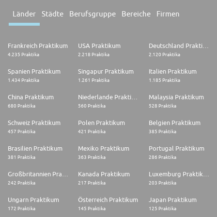
Länder
Städte
Berufsgruppe
Bereiche
Firmen
Frankreich Praktikum
USA Praktikum
Deutschland Praktikum
4.235 Praktika
2.218 Praktika
2.120 Praktika
Spanien Praktikum
Singapur Praktikum
Italien Praktikum
1.434 Praktika
1.261 Praktika
1.185 Praktika
China Praktikum
Niederlande Praktikum
Malaysia Praktikum
680 Praktika
560 Praktika
528 Praktika
Schweiz Praktikum
Polen Praktikum
Belgien Praktikum
457 Praktika
421 Praktika
385 Praktika
Brasilien Praktikum
Mexiko Praktikum
Portugal Praktikum
381 Praktika
363 Praktika
286 Praktika
Großbritannien Praktikum
Kanada Praktikum
Luxemburg Praktikum
242 Praktika
217 Praktika
203 Praktika
Ungarn Praktikum
Österreich Praktikum
Japan Praktikum
172 Praktika
145 Praktika
125 Praktika