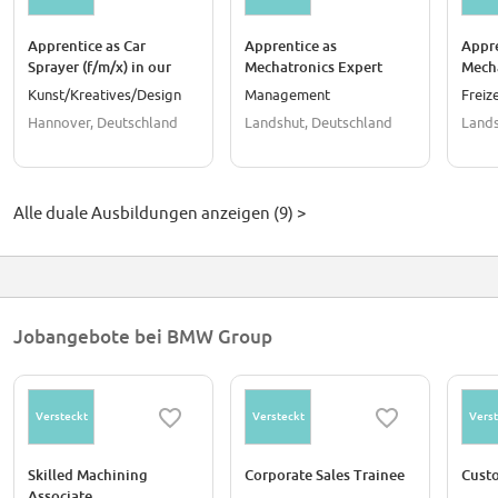
Apprentice as Car
Apprentice as
Appre
Sprayer (f/m/x) in our
Mechatronics Expert
Mecha
dealership 1 1
(f/m/x) in our plant 1 1 1
plant
Kunst/Kreatives/Design
Management
Freiz
1 1
Hannover, Deutschland
Landshut, Deutschland
Lands
Alle duale Ausbildungen anzeigen (9) >
Jobangebote bei BMW Group
Versteckt
Versteckt
Verst
Skilled Machining
Corporate Sales Trainee
Custo
Associate