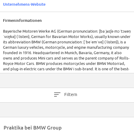
Unternehmens-Website
Firmeninformationen
Bayerische Motoren Werke AG (German pronunciation: [baˈjʁɪʃə mɔˈtɔʁen̩
ˈvɛɐ̯kə] ( listen); German for Bavarian Motor Works), usually known under
its abbreviation BMW (German pronunciation: [ˈbeˈemˈve] ( listen)), is a
German luxury vehicles, motorcycle, and engine manufacturing company
founded in 1916. Headquartered in Munich, Bavaria, Germany, it also
owns and produces Mini cars and serves as the parent company of Rolls-
Royce Motor Cars. BMW produces motorcycles under BMW Motorrad,
and plug-in electric cars under the BMW i sub-brand. It is one of the best-
selling luxury automakers in the world.[3] The company is a component
of the Euro Stoxx 50 stock market index.[
Filtern
Praktika bei BMW Group