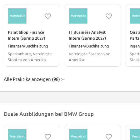
Versteckt
Versteckt
Verst
Paint Shop Finance
IT Business Analyst
Qual
Intern (Spring 2027)
Intern (Spring 2027)
Parts
and E
Finanzen/Buchhaltung
Finanzen/Buchhaltung
Ingen
Inter
Spartanburg, Vereinigte
Vereinigte Staaten von
Spart
Staaten von Amerika
Amerika
Staat
Alle Praktika anzeigen (98) >
Duale Ausbildungen bei BMW Group
Versteckt
Versteckt
Verst