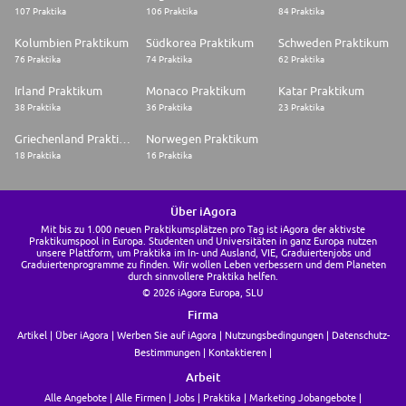
107 Praktika
106 Praktika
84 Praktika
Kolumbien Praktikum
Südkorea Praktikum
Schweden Praktikum
76 Praktika
74 Praktika
62 Praktika
Irland Praktikum
Monaco Praktikum
Katar Praktikum
38 Praktika
36 Praktika
23 Praktika
Griechenland Praktikum
Norwegen Praktikum
18 Praktika
16 Praktika
Über iAgora
Mit bis zu 1.000 neuen Praktikumsplätzen pro Tag ist iAgora der aktivste
Praktikumspool in Europa. Studenten und Universitäten in ganz Europa nutzen
unsere Plattform, um Praktika im In- und Ausland, VIE, Graduiertenjobs und
Graduiertenprogramme zu finden. Wir wollen Leben verbessern und dem Planeten
durch sinnvollere Praktika helfen.
© 2026 iAgora Europa, SLU
Firma
Artikel
Über iAgora
Werben Sie auf iAgora
Nutzungsbedingungen
Datenschutz-
Bestimmungen
Kontaktieren
Arbeit
Alle Angebote
Alle Firmen
Jobs
Praktika
Marketing Jobangebote