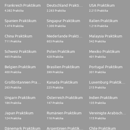
Frankreich Praktikum
Deutschland Praktikum
USA Praktikum
4.382 Praktika
2.263 Praktika
2.215 Praktika
Spanien Praktikum
Singapur Praktikum
Italien Praktikum
1.474 Praktika
1.300 Praktika
1.216 Praktika
China Praktikum
Niederlande Praktikum
Malaysia Praktikum
711 Praktika
603 Praktika
542 Praktika
Schweiz Praktikum
Polen Praktikum
Mexiko Praktikum
465 Praktika
428 Praktika
401 Praktika
Belgien Praktikum
Brasilien Praktikum
Portugal Praktikum
400 Praktika
399 Praktika
301 Praktika
Großbritannien Praktikum
Kanada Praktikum
Luxemburg Praktikum
263 Praktika
225 Praktika
215 Praktika
Ungarn Praktikum
Österreich Praktikum
Indien Praktikum
186 Praktika
147 Praktika
135 Praktika
Japan Praktikum
Rumänien Praktikum
Vereinigte Arabische Emirate Praktikum
124 Praktika
116 Praktika
115 Praktika
Dänemark Praktikum
Argentinien Praktikum
Chile Praktikum