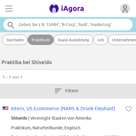
Startseite
Praktikum
Duale Ausbildung
Job
Unternehmen
Praktika bei Shiseido
1 – 1
von 1
Filtern
Intern, US Ecommerce (NARS & Drunk Elephant)
Shiseido
| Vereinigte Staaten von Amerika
Praktikum, Naturheilkunde, Englisch