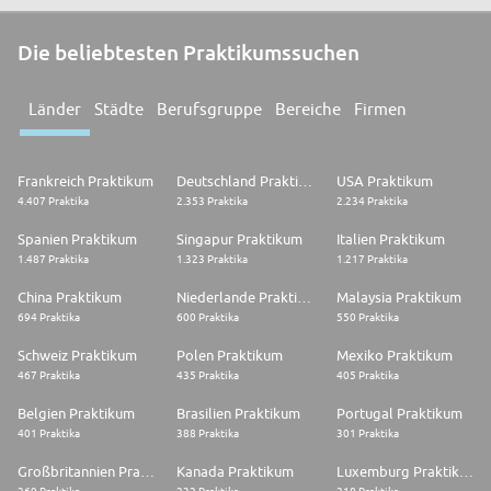
Die beliebtesten Praktikumssuchen
Länder
Städte
Berufsgruppe
Bereiche
Firmen
Frankreich Praktikum
Deutschland Praktikum
USA Praktikum
4.407 Praktika
2.353 Praktika
2.234 Praktika
Spanien Praktikum
Singapur Praktikum
Italien Praktikum
1.487 Praktika
1.323 Praktika
1.217 Praktika
China Praktikum
Niederlande Praktikum
Malaysia Praktikum
694 Praktika
600 Praktika
550 Praktika
Schweiz Praktikum
Polen Praktikum
Mexiko Praktikum
467 Praktika
435 Praktika
405 Praktika
Belgien Praktikum
Brasilien Praktikum
Portugal Praktikum
401 Praktika
388 Praktika
301 Praktika
Großbritannien Praktikum
Kanada Praktikum
Luxemburg Praktikum