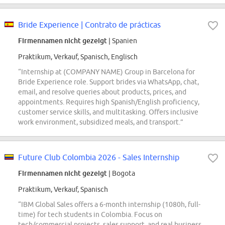
Bride Experience | Contrato de prácticas
Firmennamen nicht gezeigt
| Spanien
Praktikum, Verkauf, Spanisch, Englisch
“Internship at (COMPANY NAME) Group in Barcelona for
Bride Experience role. Support brides via WhatsApp, chat,
email, and resolve queries about products, prices, and
appointments. Requires high Spanish/English proficiency,
customer service skills, and multitasking. Offers inclusive
work environment, subsidized meals, and transport.”
Future Club Colombia 2026 - Sales Internship
Firmennamen nicht gezeigt
| Bogota
Praktikum, Verkauf, Spanisch
“IBM Global Sales offers a 6-month internship (1080h, full-
time) for tech students in Colombia. Focus on
tech/commercial projects, sales support, and real business