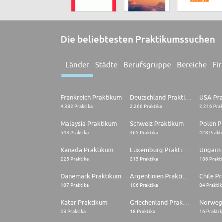
Die beliebtesten Praktikumssuchen
Länder
Städte
Berufsgruppe
Bereiche
Fi
Frankreich Praktikum
Deutschland Praktikum
USA Pr
4.382 Praktika
2.266 Praktika
2.216 Pra
Malaysia Praktikum
Schweiz Praktikum
Polen P
543 Praktika
465 Praktika
428 Prakt
Kanada Praktikum
Luxemburg Praktikum
Ungarn
225 Praktika
215 Praktika
186 Prakt
Dänemark Praktikum
Argentinien Praktikum
Chile P
107 Praktika
106 Praktika
84 Prakti
Katar Praktikum
Griechenland Praktikum
Norweg
23 Praktika
18 Praktika
16 Prakti