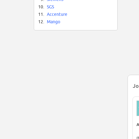
10.
SGS
11.
Accenture
12.
Mango
Jo
A
I