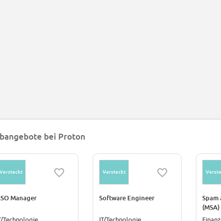
bangebote bei Proton
Versteckt
Versteckt
Verste
SO Manager
Software Engineer
Spam 
(MSA)
T/Technologie
IT/Technologie
Finan