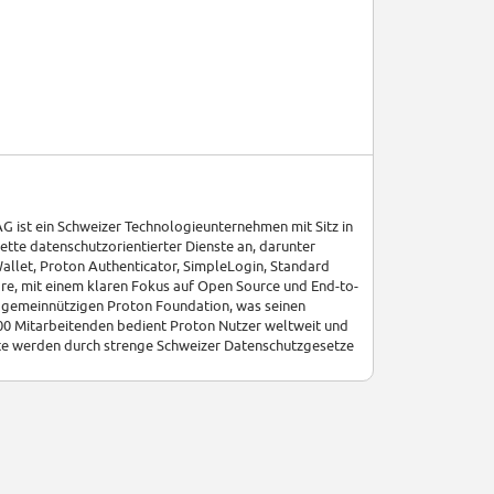
AG ist ein Schweizer Technologieunternehmen mit Sitz in
ette datenschutzorientierter Dienste an, darunter
allet, Proton Authenticator, SimpleLogin, Standard
äre, mit einem klaren Fokus auf Open Source und End-to-
r gemeinnützigen Proton Foundation, was seinen
500 Mitarbeitenden bedient Proton Nutzer weltweit und
ote werden durch strenge Schweizer Datenschutzgesetze