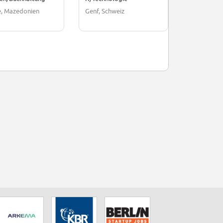
e, Mazedonien
Genf, Schweiz
London, Gr