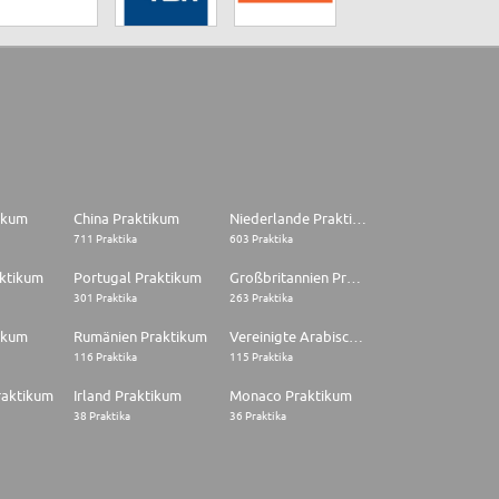
tikum
China Praktikum
Niederlande Praktikum
711 Praktika
603 Praktika
aktikum
Portugal Praktikum
Großbritannien Praktikum
301 Praktika
263 Praktika
ikum
Rumänien Praktikum
Vereinigte Arabische Emirate Praktikum
116 Praktika
115 Praktika
raktikum
Irland Praktikum
Monaco Praktikum
38 Praktika
36 Praktika