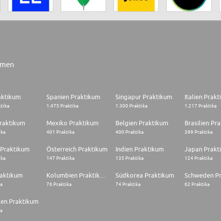
rmen
aktikum
Spanien Praktikum
Singapur Praktikum
Italien Prak
ktika
1.475 Praktika
1.300 Praktika
1.217 Praktika
raktikum
Mexiko Praktikum
Belgien Praktikum
Brasilien Pr
ika
401 Praktika
400 Praktika
399 Praktika
 Praktikum
Österreich Praktikum
Indien Praktikum
Japan Prakt
ika
147 Praktika
135 Praktika
124 Praktika
raktikum
Kolumbien Praktikum
Südkorea Praktikum
Schweden P
ka
76 Praktika
74 Praktika
62 Praktika
en Praktikum
ka