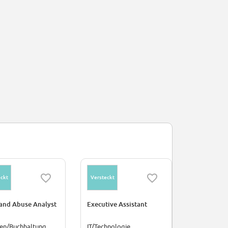
ckt
Versteckt
Versteckt
and Abuse Analyst
Executive Assistant
Motion Des
zen/Buchhaltung
IT/Technologie
Kunst/Krea