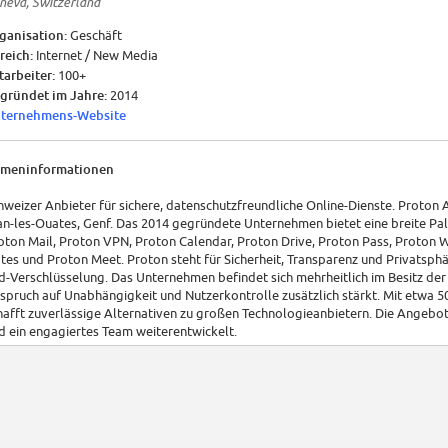
neva, Switzerland
ganisation:
Geschäft
reich:
Internet / New Media
tarbeiter:
100+
gründet im Jahre:
2014
ternehmens-Website
rmeninformationen
hweizer Anbieter für sichere, datenschutzfreundliche Online-Dienste. Proton 
an-les-Ouates, Genf. Das 2014 gegründete Unternehmen bietet eine breite Pal
oton Mail, Proton VPN, Proton Calendar, Proton Drive, Proton Pass, Proton W
tes und Proton Meet. Proton steht für Sicherheit, Transparenz und Privatsph
d-Verschlüsselung. Das Unternehmen befindet sich mehrheitlich im Besitz de
spruch auf Unabhängigkeit und Nutzerkontrolle zusätzlich stärkt. Mit etwa 
hafft zuverlässige Alternativen zu großen Technologieanbietern. Die Angeb
d ein engagiertes Team weiterentwickelt.