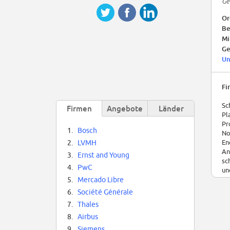
Ge
Or
Be
Mi
Ge
Un
Fi
Sc
Firmen
Angebote
Länder
Pl
Pr
1.
Bosch
No
En
2.
LVMH
An
3.
Ernst and Young
sc
4.
PwC
un
5.
Mercado Libre
6.
Société Générale
7.
Thales
8.
Airbus
9.
Siemens