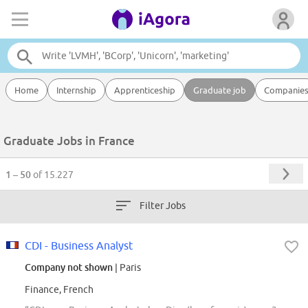
Home
Internship
Apprenticeship
Graduate job
Companie
Graduate Jobs in France
1 – 50
of 15.227
Filter Jobs
CDI - Business Analyst
Company not shown
| Paris
Finance, French