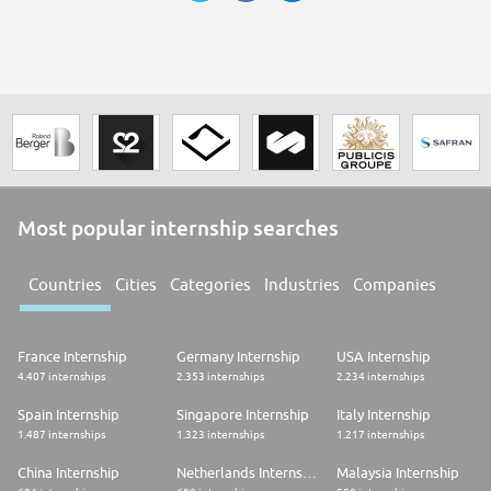
Most popular internship searches
Countries
Cities
Categories
Industries
Companies
France Internship
Germany Internship
USA Internship
4.407 internships
2.353 internships
2.234 internships
Spain Internship
Singapore Internship
Italy Internship
1.487 internships
1.323 internships
1.217 internships
China Internship
Netherlands Internship
Malaysia Internship