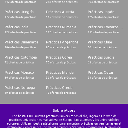
242 ofertas de prácticas
218 ofertas de prácticas
203 ofertas de prácticas
Prácticas Hungría
Prácticas Austria
Prácticas Japón
172 ofertas de prácticas
145 ofertas de prácticas
125 ofertas de prácticas
Prácticas India
Prácticas Rumania
Prácticas Emiratos Árabes Unidos
122 ofertas de prácticas
112 ofertas de prácticas
111 ofertas de prácticas
Prácticas Dinamarca
Prácticas Argentina
Prácticas Chile
104 ofertas de prácticas
90 ofertas de prácticas
80 ofertas de prácticas
Prácticas Colombia
Prácticas Corea
Prácticas Suecia
72 ofertas de prácticas
70 ofertas de prácticas
63 ofertas de prácticas
Prácticas Mónaco
Prácticas Irlanda
Prácticas Qatar
36 ofertas de prácticas
36 ofertas de prácticas
21 ofertas de prácticas
Prácticas Noruega
Prácticas Grecia
19 ofertas de prácticas
18 ofertas de prácticas
Sobre iAgora
Con hasta 1.000 nuevas prácticas universitarias al día, iAgora es la web de
prácticas universitarias más activa de Europa. Los alumnos y las universidades
europeas utilizan nuestra plataforma para encontrar prácticas universitarias en el
extranjero y en casa, VIE, primeros empleos y Graduate Programmes. A través de