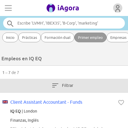
Inicio
Prácticas
Formación dual
Primer empleo
Empresas
Empleos en IQ EQ
1 – 7
de 7
Filtrar
Client Assistant Accountant - Funds
IQ EQ
| London
Finanzas, Inglés