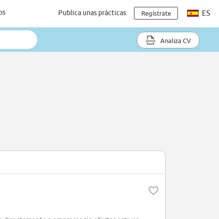
os
Publica unas prácticas
ES
Regístrate
Analiza CV