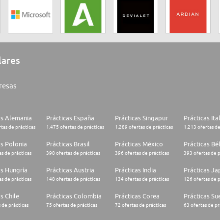
lares
resas
as Alemania
Prácticas España
Prácticas Singapur
Prácticas Ita
tas de prácticas
1.475 ofertas de prácticas
1.289 ofertas de prácticas
1.213 ofertas de
as Polonia
Prácticas Brasil
Prácticas México
Prácticas Bé
s de prácticas
398 ofertas de prácticas
396 ofertas de prácticas
393 ofertas de p
as Hungría
Prácticas Austria
Prácticas India
Prácticas J
s de prácticas
148 ofertas de prácticas
134 ofertas de prácticas
126 ofertas de p
s Chile
Prácticas Colombia
Prácticas Corea
Prácticas Su
 de prácticas
75 ofertas de prácticas
72 ofertas de prácticas
63 ofertas de pr