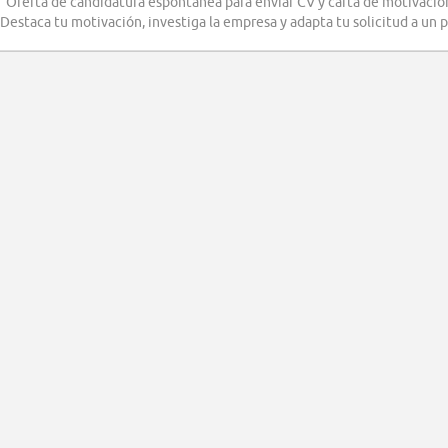
“Oferta de candidatura espontánea para enviar CV y carta de motivación
Destaca tu motivación, investiga la empresa y adapta tu solicitud a un 