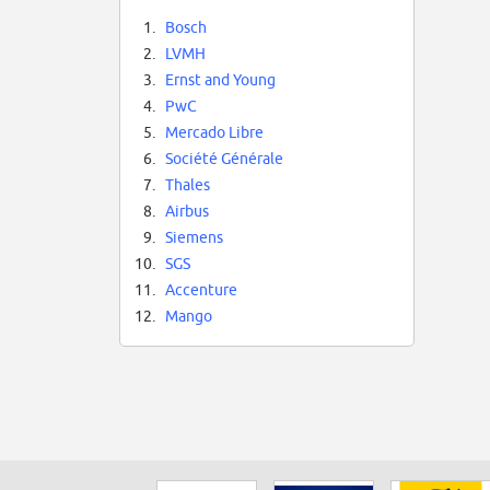
1.
Bosch
2.
LVMH
3.
Ernst and Young
4.
PwC
5.
Mercado Libre
6.
Société Générale
7.
Thales
8.
Airbus
9.
Siemens
10.
SGS
11.
Accenture
12.
Mango