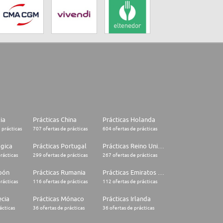
lia
Prácticas China
Prácticas Holanda
 prácticas
707 ofertas de prácticas
604 ofertas de prácticas
lgica
Prácticas Portugal
Prácticas Reino Unido
rácticas
299 ofertas de prácticas
267 ofertas de prácticas
apón
Prácticas Rumania
Prácticas Emiratos Árabes Unidos
rácticas
116 ofertas de prácticas
112 ofertas de prácticas
ecia
Prácticas Mónaco
Prácticas Irlanda
ácticas
36 ofertas de prácticas
36 ofertas de prácticas