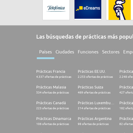
Las búsquedas de prácticas más popu
Países
Ciudades
Funciones
Sectores
Emp
Prácticas Francia
Prácticas EE.UU.
Práctic
4.337 ofertas de prácticas
2.253 ofertas de prácticas
2.248 ofer
Prácticas Malasia
Prácticas Suiza
Práctic
534 ofertas de prácticas
469 ofertas de prácticas
427 oferta
Prácticas Canadá
Prácticas Luxemburgo
Práctic
223 ofertas de prácticas
214 ofertas de prácticas
182 oferta
Prácticas Dinamarca
Prácticas Argentina
Práctica
106 ofertas de prácticas
98 ofertas de prácticas
82 ofertas