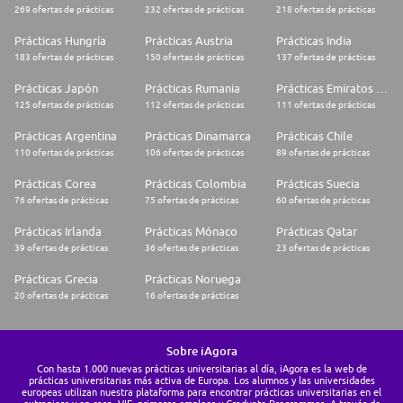
269 ofertas de prácticas
232 ofertas de prácticas
218 ofertas de prácticas
Prácticas Hungría
Prácticas Austria
Prácticas India
183 ofertas de prácticas
150 ofertas de prácticas
137 ofertas de prácticas
Prácticas Japón
Prácticas Rumania
Prácticas Emiratos Árabes Unidos
125 ofertas de prácticas
112 ofertas de prácticas
111 ofertas de prácticas
Prácticas Argentina
Prácticas Dinamarca
Prácticas Chile
110 ofertas de prácticas
106 ofertas de prácticas
89 ofertas de prácticas
Prácticas Corea
Prácticas Colombia
Prácticas Suecia
76 ofertas de prácticas
75 ofertas de prácticas
60 ofertas de prácticas
Prácticas Irlanda
Prácticas Mónaco
Prácticas Qatar
39 ofertas de prácticas
36 ofertas de prácticas
23 ofertas de prácticas
Prácticas Grecia
Prácticas Noruega
20 ofertas de prácticas
16 ofertas de prácticas
Sobre iAgora
Con hasta 1.000 nuevas prácticas universitarias al día, iAgora es la web de
prácticas universitarias más activa de Europa. Los alumnos y las universidades
europeas utilizan nuestra plataforma para encontrar prácticas universitarias en el