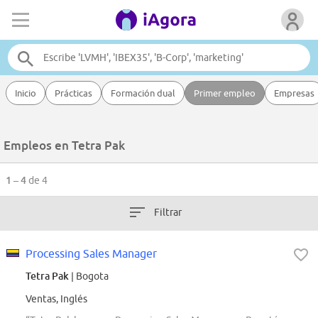
Inicio
Prácticas
Formación dual
Primer empleo
Empresas
Empleos en Tetra Pak
1 – 4
de 4
Filtrar
Processing Sales Manager
Tetra Pak
| Bogota
Ventas, Inglés