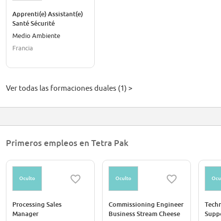
Apprenti(e) Assistant(e)
Santé Sécurité
Environnement
Medio Ambiente
Francia
Ver todas las formaciones duales (1) >
Primeros empleos en Tetra Pak
Oculto
Oculto
Ocu
Processing Sales
Commissioning Engineer
Tech
Manager
Business Stream Cheese
Suppo