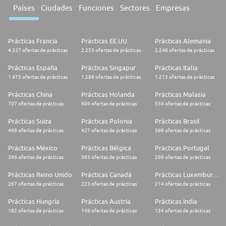
Países
Ciudades
Funciones
Sectores
Empresas
Prácticas Francia
Prácticas EE.UU.
Prácticas Alemania
4.337 ofertas de prácticas
2.253 ofertas de prácticas
2.248 ofertas de prácticas
Prácticas España
Prácticas Singapur
Prácticas Italia
1.475 ofertas de prácticas
1.289 ofertas de prácticas
1.213 ofertas de prácticas
Prácticas China
Prácticas Holanda
Prácticas Malasia
707 ofertas de prácticas
604 ofertas de prácticas
534 ofertas de prácticas
Prácticas Suiza
Prácticas Polonia
Prácticas Brasil
469 ofertas de prácticas
427 ofertas de prácticas
398 ofertas de prácticas
Prácticas México
Prácticas Bélgica
Prácticas Portugal
396 ofertas de prácticas
393 ofertas de prácticas
299 ofertas de prácticas
Prácticas Reino Unido
Prácticas Canadá
Prácticas Luxemburgo
267 ofertas de prácticas
223 ofertas de prácticas
214 ofertas de prácticas
Prácticas Hungría
Prácticas Austria
Prácticas India
182 ofertas de prácticas
148 ofertas de prácticas
134 ofertas de prácticas