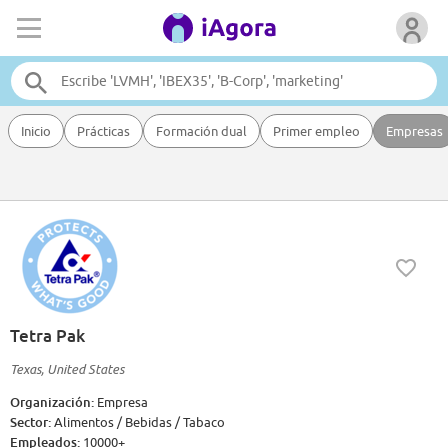
Inicio
Prácticas
Formación dual
Primer empleo
Empresas
Tetra Pak
Texas, United States
Organización:
Empresa
Sector:
Alimentos / Bebidas / Tabaco
Empleados:
10000+