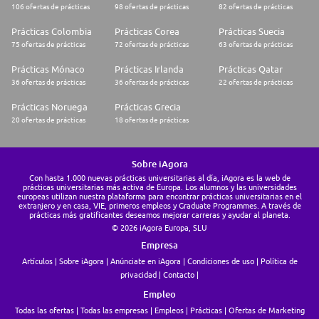
106 ofertas de prácticas
98 ofertas de prácticas
82 ofertas de prácticas
Prácticas Colombia
Prácticas Corea
Prácticas Suecia
75 ofertas de prácticas
72 ofertas de prácticas
63 ofertas de prácticas
Prácticas Mónaco
Prácticas Irlanda
Prácticas Qatar
36 ofertas de prácticas
36 ofertas de prácticas
22 ofertas de prácticas
Prácticas Noruega
Prácticas Grecia
20 ofertas de prácticas
18 ofertas de prácticas
Sobre iAgora
Con hasta 1.000 nuevas prácticas universitarias al día, iAgora es la web de
prácticas universitarias más activa de Europa. Los alumnos y las universidades
europeas utilizan nuestra plataforma para encontrar prácticas universitarias en el
extranjero y en casa, VIE, primeros empleos y Graduate Programmes. A través de
prácticas más gratificantes deseamos mejorar carreras y ayudar al planeta.
© 2026 iAgora Europa, SLU
Empresa
Artículos
Sobre iAgora
Anúnciate en iAgora
Condiciones de uso
Política de
privacidad
Contacto
Empleo
Todas las ofertas
Todas las empresas
Empleos
Prácticas
Ofertas de Marketing