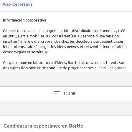
Web corporativa
Información corporativa
Cabinet de conseil en management interdisciplinaire, indépendant, créé
en 2005, Bartle mobilise 200 consultant(e)s au service d’une mission :
insuffler l’énergie d’entreprendre chez les décideurs qui veulent briser
leurs totems, faire émerger les idées neuves et réinventer leurs modèles
économiques et sociétaux.
Conçu comme un laboratoire d’idées, Bartle fait œuvrer ses talents sur
des sujets de vision et de conduite de projet chez ses clients. Les grands
enjeux ? Identifier et explorer des pistes de diversification stratégique.
Améliorer l’efficacité opérationnelle. Conduire des projets avec
efficience.
Filtrar
Partisan d’une croissance vertueuse, comme en témoigne sa certification
B-Corp obtenue en 2019 sur le marché français, Bartle est présent dans le
palmarès des “ 500 Champions de la Croissance ” ( classement Les
Echos / Statista ) pour la quatrième année consécutive.
Secteur
Candidatura espontánea en Bartle