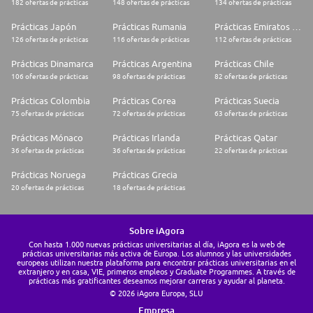
182 ofertas de prácticas
148 ofertas de prácticas
134 ofertas de prácticas
Prácticas Japón
Prácticas Rumania
Prácticas Emiratos Árabes Unidos
126 ofertas de prácticas
116 ofertas de prácticas
112 ofertas de prácticas
Prácticas Dinamarca
Prácticas Argentina
Prácticas Chile
106 ofertas de prácticas
98 ofertas de prácticas
82 ofertas de prácticas
Prácticas Colombia
Prácticas Corea
Prácticas Suecia
75 ofertas de prácticas
72 ofertas de prácticas
63 ofertas de prácticas
Prácticas Mónaco
Prácticas Irlanda
Prácticas Qatar
36 ofertas de prácticas
36 ofertas de prácticas
22 ofertas de prácticas
Prácticas Noruega
Prácticas Grecia
20 ofertas de prácticas
18 ofertas de prácticas
Sobre iAgora
Con hasta 1.000 nuevas prácticas universitarias al día, iAgora es la web de
prácticas universitarias más activa de Europa. Los alumnos y las universidades
europeas utilizan nuestra plataforma para encontrar prácticas universitarias en el
extranjero y en casa, VIE, primeros empleos y Graduate Programmes. A través de
prácticas más gratificantes deseamos mejorar carreras y ayudar al planeta.
© 2026 iAgora Europa, SLU
Empresa