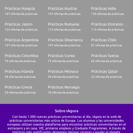
Prácticas Hungría
Prácticas Austria
Prácticas India
187 ofertas de prácticas
147 ofertas de prácticas
135 ofertas de prácticas
Prácticas Japón
Prácticas Rumania
Prácticas Emiratos Árabes Unidos
124 ofertas de prácticas
115 ofertas de prácticas
113 ofertas de prácticas
Prácticas Argentina
Prácticas Dinamarca
Prácticas Chile
107 ofertas de prácticas
107 ofertas de prácticas
87 ofertas de prácticas
Prácticas Colombia
Prácticas Corea
Prácticas Suecia
76 ofertas de prácticas
75 ofertas de prácticas
62 ofertas de prácticas
Prácticas Irlanda
Prácticas Mónaco
Prácticas Qatar
39 ofertas de prácticas
36 ofertas de prácticas
23 ofertas de prácticas
Prácticas Grecia
Prácticas Noruega
20 ofertas de prácticas
16 ofertas de prácticas
Sobre iAgora
Con hasta 1.000 nuevas prácticas universitarias al día, iAgora es la web de
prácticas universitarias más activa de Europa. Los alumnos y las universidades
europeas utilizan nuestra plataforma para encontrar prácticas universitarias en el
extranjero y en casa, VIE, primeros empleos y Graduate Programmes. A través de
prácticas más gratificantes deseamos mejorar carreras y ayudar al planeta.