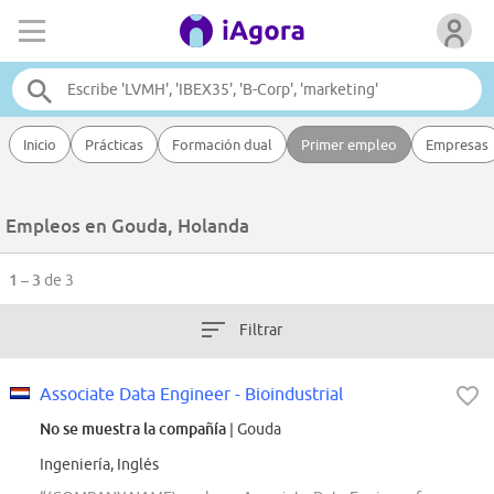
Inicio
Prácticas
Formación dual
Primer empleo
Empresas
Empleos en Gouda, Holanda
1 – 3
de 3
Filtrar
Associate Data Engineer - Bioindustrial
No se muestra la compañía
| Gouda
Ingeniería, Inglés