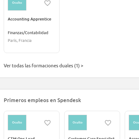
Oculto
Accounting Apprentice
Finanzas/Contabilidad
París, Francia
Ver todas las formaciones duales (1) >
Primeros empleos en Spendesk
Oculto
Oculto
Ocu
GTM Ops Lead
Customer Care Specialist
Accou