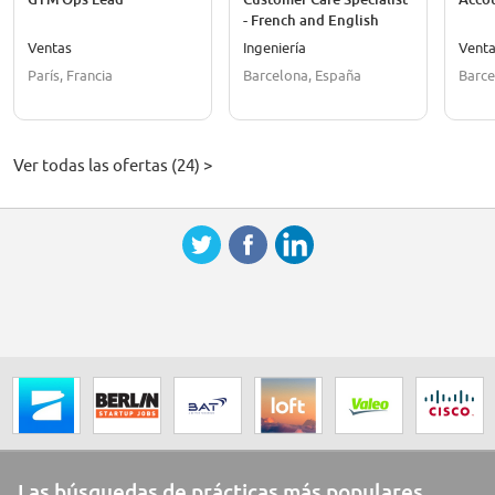
- French and English
speaker
Ventas
Ingeniería
Vent
París, Francia
Barcelona, España
Barce
Ver todas las ofertas (24) >
Las búsquedas de prácticas más populares