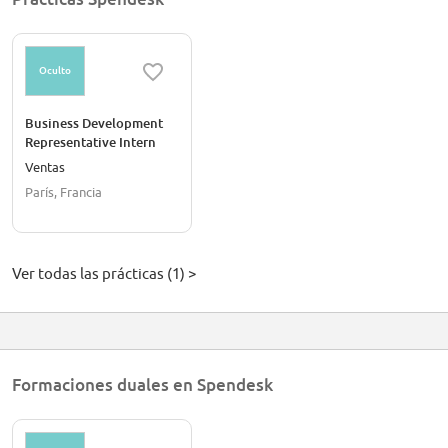
team, based in Paris, you will be in charge of the correct processing of all
card payments, support all card major issues and also complex unitary
requests.
Oculto
Business Development
Representative Intern
Ventas
París, Francia
Ver todas las prácticas (1) >
Formaciones duales en Spendesk