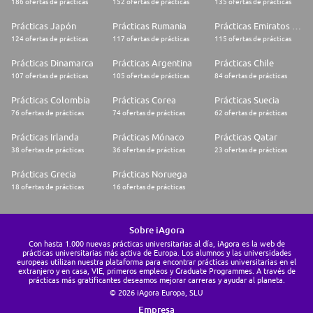
186 ofertas de prácticas
152 ofertas de prácticas
135 ofertas de prácticas
Prácticas Japón
Prácticas Rumania
Prácticas Emiratos Árabes Unidos
124 ofertas de prácticas
117 ofertas de prácticas
115 ofertas de prácticas
Prácticas Dinamarca
Prácticas Argentina
Prácticas Chile
107 ofertas de prácticas
105 ofertas de prácticas
84 ofertas de prácticas
Prácticas Colombia
Prácticas Corea
Prácticas Suecia
76 ofertas de prácticas
74 ofertas de prácticas
62 ofertas de prácticas
Prácticas Irlanda
Prácticas Mónaco
Prácticas Qatar
38 ofertas de prácticas
36 ofertas de prácticas
23 ofertas de prácticas
Prácticas Grecia
Prácticas Noruega
18 ofertas de prácticas
16 ofertas de prácticas
Sobre iAgora
Con hasta 1.000 nuevas prácticas universitarias al día, iAgora es la web de
prácticas universitarias más activa de Europa. Los alumnos y las universidades
europeas utilizan nuestra plataforma para encontrar prácticas universitarias en el
extranjero y en casa, VIE, primeros empleos y Graduate Programmes. A través de
prácticas más gratificantes deseamos mejorar carreras y ayudar al planeta.
© 2026 iAgora Europa, SLU
Empresa