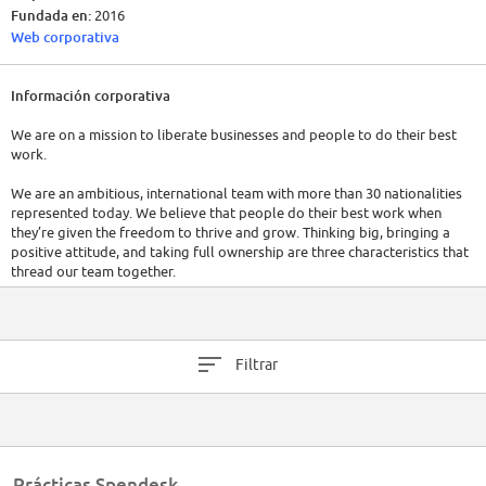
Fundada en:
2016
Web corporativa
Información corporativa
We are on a mission to liberate businesses and people to do their best
work.
We are an ambitious, international team with more than 30 nationalities
represented today. We believe that people do their best work when
they’re given the freedom to thrive and grow. Thinking big, bringing a
positive attitude, and taking full ownership are three characteristics that
thread our team together.
Founded in 2016 Spendesk today serves thousands of businesses in
Europe and the US, and we recently raised €100m in a Series C funding
round. Our team of 350+ Spendeskers, is spread across four offices in
Filtrar
Paris, Berlin, London and San Francisco, alongside many teammates
working remotely from various cities in Europe.
And we're growing fast. Come join us!
Within the banking squad, you will be joining the banking operations
Prácticas Spendesk