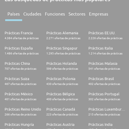
Países
Ciudades
Funciones
Sectores
Empresas
Prácticas Francia
Prácticas Alemania
Prácticas EE.UU.
4.384 ofertas de prácticas
2.271 ofertas de prácticas
2.226 ofertas de prácticas
Prácticas España
Prácticas Singapur
Prácticas Italia
1.486 ofertas de prácticas
1.295 ofertas de prácticas
1.214 ofertas de prácticas
Prácticas China
Prácticas Holanda
Prácticas Malasia
707 ofertas de prácticas
599 ofertas de prácticas
541 ofertas de prácticas
Prácticas Suiza
Prácticas Polonia
Prácticas Brasil
467 ofertas de prácticas
430 ofertas de prácticas
402 ofertas de prácticas
Prácticas México
Prácticas Bélgica
Prácticas Portugal
401 ofertas de prácticas
400 ofertas de prácticas
302 ofertas de prácticas
Prácticas Reino Unido
Prácticas Canadá
Prácticas Luxemburgo
266 ofertas de prácticas
223 ofertas de prácticas
215 ofertas de prácticas
Prácticas Hungría
Prácticas Austria
Prácticas India