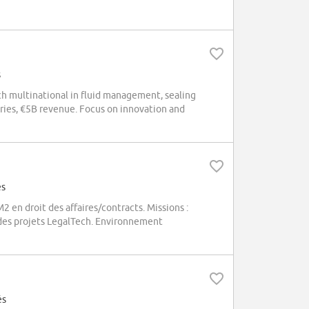
s
ch multinational in fluid management, sealing
ries, €5B revenue. Focus on innovation and
és
 en droit des affaires/contracts. Missions :
à des projets LegalTech. Environnement
és