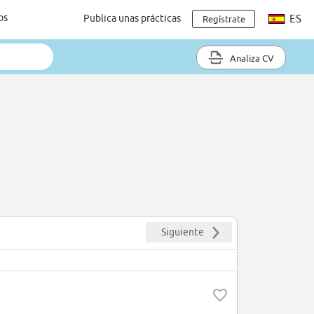
os
Publica unas prácticas
ES
Regístrate
Analiza CV
Siguiente