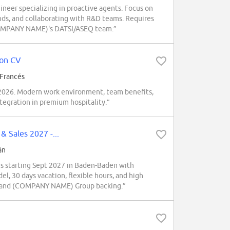
eer specializing in proactive agents. Focus on
nds, and collaborating with R&D teams. Requires
 (COMPANY NAME)'s DATSI/ASEQ team.”
ton CV
 Francés
2026. Modern work environment, team benefits,
ntegration in premium hospitality.”
 Sales 2027 -...
án
s starting Sept 2027 in Baden-Baden with
l, 30 days vacation, flexible hours, and high
re and (COMPANY NAME) Group backing.”