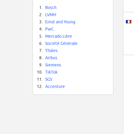
1.
Bosch
2.
LVMH
3.
Ernst and Young
4.
PwC
5.
Mercado Libre
6.
Société Générale
7.
Thales
8.
Airbus
9.
Siemens
10.
TikTok
11.
SGS
12.
Accenture