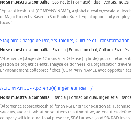
No se muestra la compañía
| Sao Paulo
|
Formación dual, Ventas, Inglés
“Apprenticeship at (COMPANY NAME), a global elevator/escalator leader, 
or Major Projects. Based in São Paulo, Brazil. Equal opportunity employ
focus.”
Stagiaire Chargé de Projets Talents, Culture et Transformation
No se muestra la compañía
| Francia
|
Formación dual, Cultura, Francés, 
“Alternance (stage) de 12 mois à La Défense (hybride) pour un étudiant
gestion de projets talents, analyse de données RH, organisation d'év
Environnement collaboratif chez (COMPANY NAME), avec opportunités d
ALTERNANCE - Apprenti(e) Ingénieur R&I H/F
No se muestra la compañía
| Francia
|
Formación dual, Ingeniería, Franc
“Alternance (apprenticeship) for an R&I Engineer position at Hutchinso
systems, and anti-vibration solutions in automotive, aeronautics, defen
company with international presence, 5B€ turnover, and 5% R&D inves