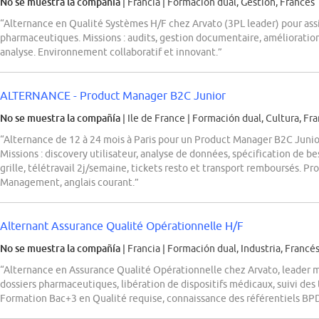
No se muestra la compañía
| Francia
|
Formación dual, Gestión, Francés
“Alternance en Qualité Systèmes H/F chez Arvato (3PL leader) pour ass
pharmaceutiques. Missions : audits, gestion documentaire, amélioration 
analyse. Environnement collaboratif et innovant.”
ALTERNANCE - Product Manager B2C Junior
No se muestra la compañía
| Ile de France
|
Formación dual, Cultura, Fra
“Alternance de 12 à 24 mois à Paris pour un Product Manager B2C Junior
Missions : discovery utilisateur, analyse de données, spécification de bes
grille, télétravail 2j/semaine, tickets resto et transport remboursés. Pr
Management, anglais courant.”
Alternant Assurance Qualité Opérationnelle H/F
No se muestra la compañía
| Francia
|
Formación dual, Industria, Francé
“Alternance en Assurance Qualité Opérationnelle chez Arvato, leader mo
dossiers pharmaceutiques, libération de dispositifs médicaux, suivi de
Formation Bac+3 en Qualité requise, connaissance des référentiels B