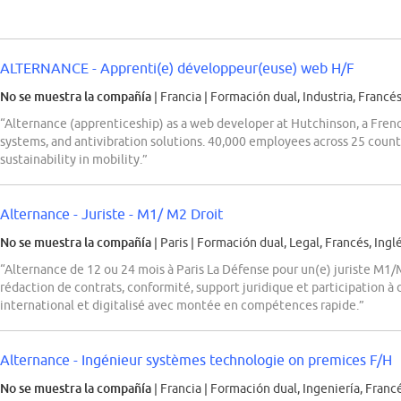
ALTERNANCE - Apprenti(e) développeur(euse) web H/F
No se muestra la compañía
| Francia
|
Formación dual, Industria, Francé
“Alternance (apprenticeship) as a web developer at Hutchinson, a Fren
systems, and antivibration solutions. 40,000 employees across 25 count
sustainability in mobility.”
Alternance - Juriste - M1/ M2 Droit
No se muestra la compañía
| Paris
|
Formación dual, Legal, Francés, Ingl
“Alternance de 12 ou 24 mois à Paris La Défense pour un(e) juriste M1/M2
rédaction de contrats, conformité, support juridique et participation 
international et digitalisé avec montée en compétences rapide.”
Alternance - Ingénieur systèmes technologie on premices F/H
No se muestra la compañía
| Francia
|
Formación dual, Ingeniería, Franc