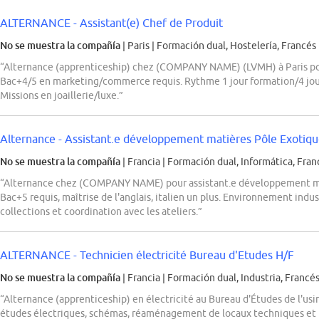
ALTERNANCE - Assistant(e) Chef de Produit
No se muestra la compañía
| Paris
|
Formación dual, Hostelería, Francés
“Alternance (apprenticeship) chez (COMPANY NAME) (LVMH) à Paris pour
Bac+4/5 en marketing/commerce requis. Rythme 1 jour formation/4 jours
Missions en joaillerie/luxe.”
Alternance - Assistant.e développement matières Pôle Exotiq
No se muestra la compañía
| Francia
|
Formación dual, Informática, Franc
“Alternance chez (COMPANY NAME) pour assistant.e développement mati
Bac+5 requis, maîtrise de l'anglais, italien un plus. Environnement indust
collections et coordination avec les ateliers.”
ALTERNANCE - Technicien électricité Bureau d'Etudes H/F
No se muestra la compañía
| Francia
|
Formación dual, Industria, Francé
“Alternance (apprenticeship) en électricité au Bureau d'Études de l'u
études électriques, schémas, réaménagement de locaux techniques et 