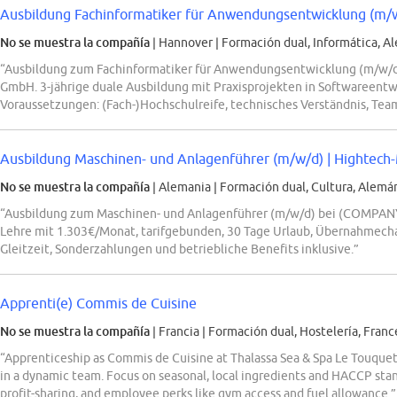
Ausbildung Fachinformatiker für Anwendungsentwicklung (m/w/
No se muestra la compañía
| Hannover
|
Formación dual, Informática, A
“Ausbildung zum Fachinformatiker für Anwendungsentwicklung (m/w/d
GmbH. 3-jährige duale Ausbildung mit Praxisprojekten in Softwaree
Voraussetzungen: (Fach-)Hochschulreife, technisches Verständnis, Tea
Ausbildung Maschinen- und Anlagenführer (m/w/d) | Hightech-M
No se muestra la compañía
| Alemania
|
Formación dual, Cultura, Alemá
“Ausbildung zum Maschinen- und Anlagenführer (m/w/d) bei (COMPANY
Lehre mit 1.303€/Monat, tarifgebunden, 30 Tage Urlaub, Übernahmec
Gleitzeit, Sonderzahlungen und betriebliche Benefits inklusive.”
Apprenti(e) Commis de Cuisine
No se muestra la compañía
| Francia
|
Formación dual, Hostelería, Franc
“Apprenticeship as Commis de Cuisine at Thalassa Sea & Spa Le Touquet.
in a dynamic team. Focus on seasonal, local ingredients and HACCP stan
profit-sharing, and employee perks like gym access and fuel allowance.”