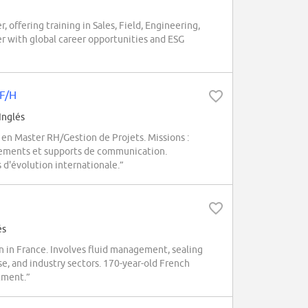
offering training in Sales, Field, Engineering,
er with global career opportunities and ESG
 F/H
Inglés
 en Master RH/Gestion de Projets. Missions :
énements et supports de communication.
'évolution internationale.”
és
n in France. Involves fluid management, sealing
se, and industry sectors. 170-year-old French
tment.”