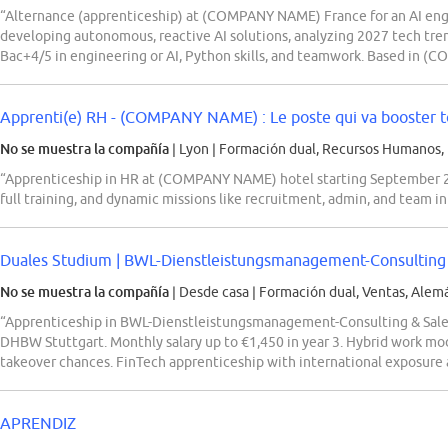
“Alternance (apprenticeship) at (COMPANY NAME) France for an AI engin
developing autonomous, reactive AI solutions, analyzing 2027 tech tre
Bac+4/5 in engineering or AI, Python skills, and teamwork. Based in
Apprenti(e) RH - (COMPANY NAME) : Le poste qui va booster 
No se muestra la compañía
| Lyon
|
Formación dual, Recursos Humanos,
“Apprenticeship in HR at (COMPANY NAME) hotel starting September 
full training, and dynamic missions like recruitment, admin, and team i
Duales Studium | BWL-Dienstleistungsmanagement-Consulting &
No se muestra la compañía
| Desde casa
|
Formación dual, Ventas, Alem
“Apprenticeship in BWL-Dienstleistungsmanagement-Consulting & Sale
DHBW Stuttgart. Monthly salary up to €1,450 in year 3. Hybrid work mode
takeover chances. FinTech apprenticeship with international exposu
APRENDIZ