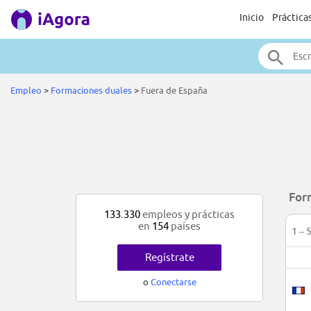
Inicio
Práctica
Empleo
>
Formaciones duales
>
Fuera de España
For
133.330
empleos y prácticas
en
154
países
1 – 
Regístrate
o
Conectarse