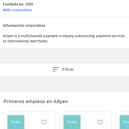
Fundada en:
2006
Web corporativa
Información corporativa
Adyen is a multichannel payment company outsourcing payment services
to international merchants.
Filtrar
Primeros empleos en Adyen
Oculto
Oculto
Ocu