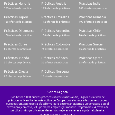
Prácticas Hungría
Prácticas Austria
Prácticas India
175 ofertas de prácticas
149 ofertas de prácticas
141 ofertas de prácticas
Prácticas Japón
Prácticas Emiratos Árabes Unidos
Prácticas Rumania
125 ofertas de prácticas
112 ofertas de prácticas
109 ofertas de prácticas
Prácticas Dinamarca
Prácticas Argentina
Prácticas Chile
109 ofertas de prácticas
108 ofertas de prácticas
90 ofertas de prácticas
Prácticas Corea
Prácticas Colombia
Prácticas Suecia
80 ofertas de prácticas
76 ofertas de prácticas
56 ofertas de prácticas
Prácticas Irlanda
Prácticas Mónaco
Prácticas Qatar
39 ofertas de prácticas
36 ofertas de prácticas
23 ofertas de prácticas
Prácticas Grecia
Prácticas Noruega
20 ofertas de prácticas
16 ofertas de prácticas
Sobre iAgora
Con hasta 1.000 nuevas prácticas universitarias al día, iAgora es la web de
prácticas universitarias más activa de Europa. Los alumnos y las universidades
europeas utilizan nuestra plataforma para encontrar prácticas universitarias en el
extranjero y en casa, VIE, primeros empleos y Graduate Programmes. A través de
prácticas más gratificantes deseamos mejorar carreras y ayudar al planeta.
© 2026 iAgora Europa, SLU