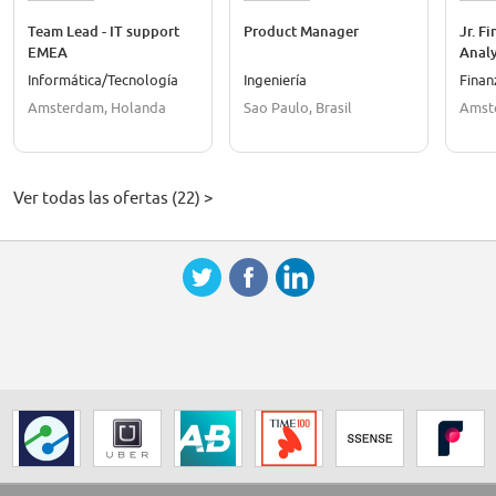
Team Lead - IT support
Product Manager
Jr. F
EMEA
Analy
Informática/Tecnología
Ingeniería
Finan
Amsterdam, Holanda
Sao Paulo, Brasil
Amst
Ver todas las ofertas (22) >