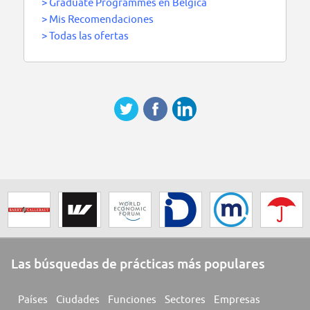
>
Graduate Programmes en Bélgica
>
Mis Recomendaciones
>
Todas las ofertas
Las búsquedas de prácticas más populares
Países
Ciudades
Funciones
Sectores
Empresas